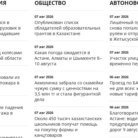
ИЯ
ОБЩЕСТВО
АВТОНОВ
07 авг 2026
07 авг 2026
ся в
Опубликован список
Лишённый пр
рузовик в
обладателей образовательных
снова попал
традавшие
грантов в Казахстане
рулём и отп
в Жетысуско
07 авг 2026
д колёсами
Какая погода ожидается в
07 авг 2026
ой области
Астане, Алматы и Шымкенте 8–
Участок ули
10 августа
временно пе
ровали из
07 авг 2026
06 авг 2026
 пожара в
Акмолинка забрала со скамейки
Проезд по Б
чужую сумку с ценностями на
не для всех: 
3,5 млн тг и стала фигуранткой
новые тари
дела
ле падения
06 авг 2026
тажа в
Благотворит
07 авг 2026
Около 450 тысяч казахстанских
Астане: води
школьников получат помощь
предупредил
на покупку формы и
дорог 9 авгус
канцтоваров
 камнепада