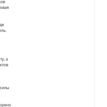
ков
довая
де
ель.
у, а
ктов
 силы
ворено