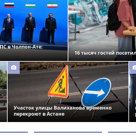
ПС в Чолпон-Ате:
16 тысяч гостей посети
Участок улицы Валиханова временно
перекроют в Астане