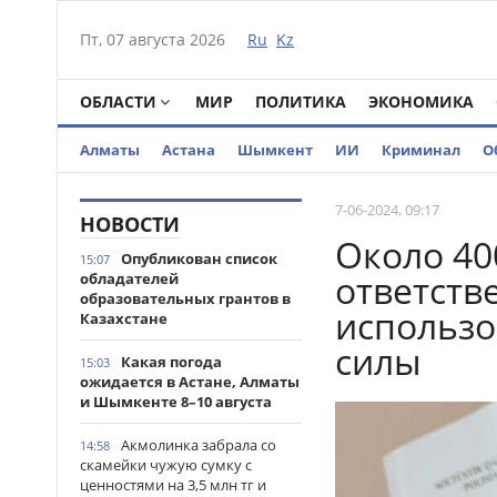
Пт, 07 августа 2026
Ru
Kz
ОБЛАСТИ
МИР
ПОЛИТИКА
ЭКОНОМИКА
Алматы
Астана
Шымкент
ИИ
Криминал
О
7-06-2024, 09:17
НОВОСТИ
Около 40
Опубликован список
15:07
ответств
обладателей
образовательных грантов в
использо
Казахстане
силы
Какая погода
15:03
ожидается в Астане, Алматы
и Шымкенте 8–10 августа
Акмолинка забрала со
14:58
скамейки чужую сумку с
ценностями на 3,5 млн тг и