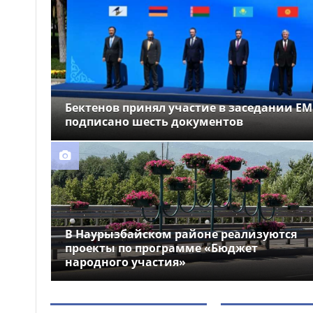
Новые эскалаторы и
09:11
лифты: как изменится вокзал
Астана-1 после реконструкции
Возвращённые
09:00
активы: 1,4 млрд тг
направили на
Бектенов принял участие в заседании ЕМ
модернизацию
подписано шесть документов
водоснабжения
Акмолинской области
В Наурызбайском районе реализуются
проекты по программе «Бюджет
народного участия»