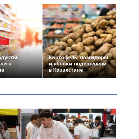
одукты
Картофель, помидоры
ли в
и яблоки подешевели
не
в Казахстане