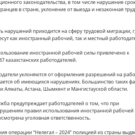
ионного законодательства, в том числе нарушение сро
анцев в стране, уклонение от выезда и незаконная тру
ть нарушений приходится на сферу трудовой миграции, г
есут как иностранный рабочий, так и местный работодат
пользование иностранной рабочей силы привлечено к
87 казахстанских работодателей.
одатели уклоняются от оформления разрешений на работ
ается об имеющихся нарушениях. Большинство таких фа
х Алматы, Астана, Шымкент и Мангистауской области.
жба предупреждает работодателей о том, что при
рушениях правил использования иностранной рабочей
усмотрена уголовная ответственность.
ния операции “Нелегал – 2024” полицией из страны выд