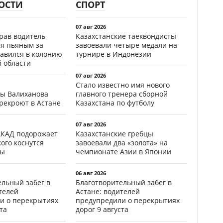
ОСТИ
СПОРТ
07 авг 2026
ав водитель
Казахстанские таеквондисты
ся пьяным за
завоевали четыре медали на
равился в колонию
турнире в Индонезии
й области
07 авг 2026
Стало известно имя нового
цы Валиханова
главного тренера сборной
рекроют в Астане
Казахстана по футболу
07 авг 2026
АКАД подорожает
Казахстанские гребцы
кого коснутся
завоевали два «золота» на
фы
чемпионате Азии в Японии
06 авг 2026
ельный забег в
Благотворительный забег в
телей
Астане: водителей
и о перекрытиях
предупредили о перекрытиях
та
дорог 9 августа