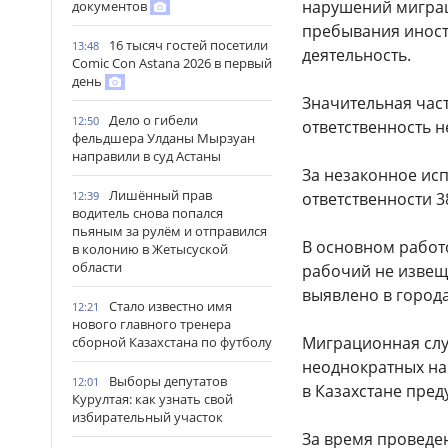
нарушений миграц
документов
пребывания иностр
16 тысяч гостей посетили
13:48
деятельность.
Comic Con Astana 2026 в первый
день
Значительная час
Дело о гибели
12:50
ответственность н
фельдшера Улданы Мырзуан
направили в суд Астаны
За незаконное ис
Лишённый прав
12:39
ответственности 3
водитель снова попался
пьяным за рулём и отправился
В основном работ
в колонию в Жетысуской
области
рабочий не извещ
выявлено в города
Стало известно имя
12:21
нового главного тренера
Миграционная слу
сборной Казахстана по футболу
неоднократных на
Выборы депутатов
12:01
в Казахстане пред
Курултая: как узнать свой
избирательный участок
За время проведе