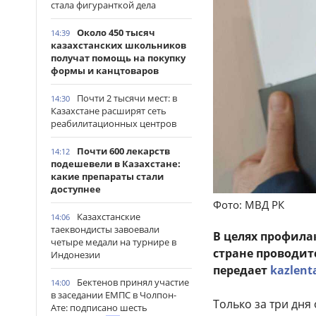
стала фигуранткой дела
Около 450 тысяч
14:39
казахстанских школьников
получат помощь на покупку
формы и канцтоваров
Почти 2 тысячи мест: в
14:30
Казахстане расширят сеть
реабилитационных центров
Почти 600 лекарств
14:12
подешевели в Казахстане:
какие препараты стали
доступнее
Фото: МВД РК
Казахстанские
14:06
таеквондисты завоевали
В целях профила
четыре медали на турнире в
стране проводит
Индонезии
передает
kazlent
Бектенов принял участие
14:00
в заседании ЕМПС в Чолпон-
Только за три дня
Ате: подписано шесть