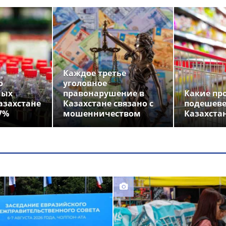
Каждое третье
о
уголовное
ных
правонарушение в
Какие пр
азахстане
Казахстане связано с
подешеве
7%
мошенничеством
Казахста