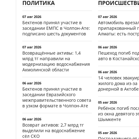
ПОЛИТИКА
ПРОИСШЕСТВ
07 авг 2026
07 авг 2026
Бектенов принял участие в
Автомобиль врезал
заседании ЕМПС в Чолпон-Ате:
припаркованный г
подписано шесть документов
Алматы: есть пос
07 авг 2026
06 авг 2026
Возвращённые активы: 1,4
Пешеход погиб по
млрд тг направили на
авто в Костанайск
модернизацию водоснабжения
Акмолинской области
06 авг 2026
14 человек эвакуи
жилого дома из-за
06 авг 2026
Бектенов принял участие в
донерной в Актобе
заседании Евразийского
межправительственного совета
05 авг 2026
в узком формате в Чолпон-Ате
Ребёнок погиб пос
из окна девятого э
Шымкенте
06 авг 2026
Возврат активов: 2,7 млрд тг
выделили на водоснабжение
05 авг 2026
сёл СКО
Пострадавшего от