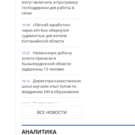
могут включить в программу
господдержки для работы в
сёлах
«Лёгкий заработок»
10:38
через sim-box обернулся
судимостью для жителя
Костанайской области
Незаконную добычу
10:25
золота пресекли в
Кызылординской области:
задержаны 13 человек
Директора казахстанских
10:16
школ изучили опыт Китая по
внедрению ИИ в образование
Сорвал планы
10:08
мошенников: таксист из ВКО
ВСЕ НОВОСТИ
спас пенсионерку от потери
более 1,5 млн тг
АНАЛИТИКА
В Наурызбайском районе
10:01