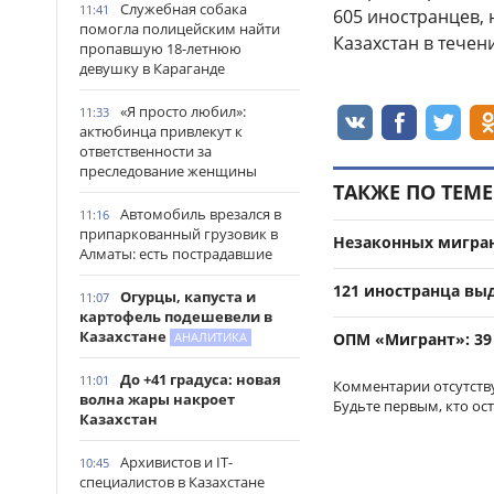
Служебная собака
11:41
605 иностранцев,
помогла полицейским найти
Казахстан в течени
пропавшую 18-летнюю
девушку в Караганде
«Я просто любил»:
11:33
актюбинца привлекут к
ответственности за
преследование женщины
ТАКЖЕ ПО ТЕМЕ
Автомобиль врезался в
11:16
припаркованный грузовик в
Незаконных мигран
Алматы: есть пострадавшие
121 иностранца вы
Огурцы, капуста и
11:07
картофель подешевели в
Казахстане
АНАЛИТИКА
ОПМ «Мигрант»: 39
До +41 градуса: новая
11:01
Комментарии отсутств
волна жары накроет
Будьте первым, кто ос
Казахстан
Архивистов и IT-
10:45
специалистов в Казахстане