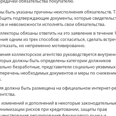
ередачей обязательства покупателю.
ны быть указаны причины неисполнения обязательств. 
щить подтверждающие документы, которые свидетельс
ов и невозможности исполнять свои обязательства.
ллекторы обязаны ответить на это заявление в течение 
ния одним из трех способов: согласиться, сделать встре
отказать, но непременно мотивированно.
ения коллекторское агентство руководствуется внутрен
оторых должны быть определены категории должников
ально безработные, представители социально уязвимых
, перечень необходимых документов и меры по снижени
.
ия должна быть размещена на официальном интернет-р
ентства.
и изменений и дополнений в некоторые законодательны
инимизации рисков при кредитовании, защиты прав
шенствования регулирования финансового рынка и