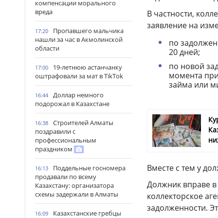
компенсации морального
вреда
В частности, колл
заявление на изм
Пропавшего мальчика
17:20
нашли за час в Акмолинской
по задолженн
области
20 дней;
по новой зад
19-летнюю астанчанку
17:00
момента при
оштрафовали за мат в TikTok
займа или м
Доллар немного
16:44
подорожал в Казахстане
Ку
Строителей Алматы
16:38
Ка
поздравили с
ни
профессиональным
праздником
Вместе с тем у до
Поддельные госномера
16:13
продавали по всему
Должник вправе в
Казахстану: организатора
схемы задержали в Алматы
коллекторское аг
задолженности. Эт
Казахстанские гребцы
16:09