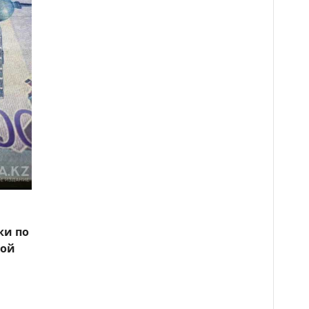
ки по
кой
я