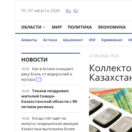
Пт, 07 августа 2026
Ru
Kz
ОБЛАСТИ
МИР
ПОЛИТИКА
ЭКОНОМИКА
Алматы
Астана
Шымкент
ИИ
Криминал
О
27-09-2024, 15:23
НОВОСТИ
Коллекто
Как в Астане очищают
18:59
Казахста
реку Есиль от водорослей и
мусора
Токаев поздравил
18:44
жителей Северо-
Казахстанской области с 90-
летием региона
Когда счёт идёт на
18:28
минуты: медицинская авиация
Казахстана выполнила более