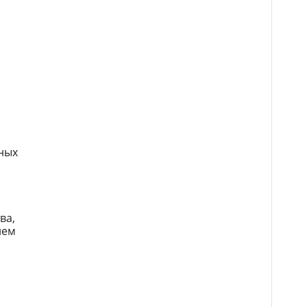
ных
ва,
ием