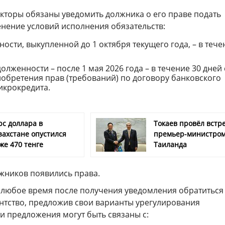
екторы обязаны уведомить должника о его праве подать
енение условий исполнения обязательств:
ости, выкупленной до 1 октября текущего года, – в тече
олженности – после 1 мая 2026 года – в течение 30 дней 
обретения прав (требований) по договору банковского
икрокредита.
рс доллара в
Токаев провёл встре
захстане опустился
премьер-министро
же 470 тенге
Таиланда
лжников появились права.
 любое время после получения уведомления обратиться
ентство, предложив свои варианты урегулирования
и предложения могут быть связаны с: