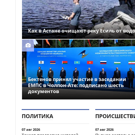
Как в Астане очищают реку Есиль от вод
Бектенов принял участие в заседании
ЕМПС в Чолпон-Ате: подписано шесть
документов
ПОЛИТИКА
ПРОИСШЕСТВ
07 авг 2026
07 авг 2026