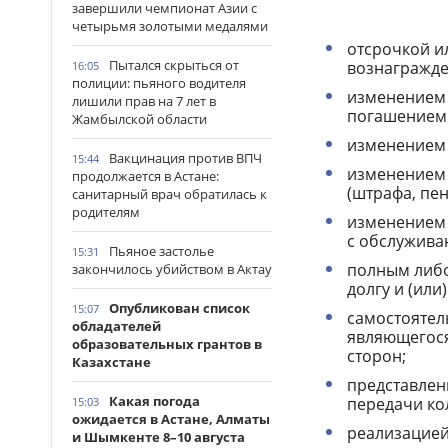
завершили чемпионат Азии с
четырьмя золотыми медалями
отсрочкой и
Пытался скрыться от
вознагражд
16:05
полиции: пьяного водителя
изменением 
лишили прав на 7 лет в
погашением 
Жамбылской области
изменением 
Вакцинация против ВПЧ
15:44
изменением 
продолжается в Астане:
(штрафа, пен
санитарный врач обратилась к
родителям
изменением 
с обслужива
Пьяное застолье
15:31
полным либ
закончилось убийством в Актау
долгу и (или
Опубликован список
15:07
самостоятел
обладателей
являющегося
образовательных грантов в
сторон;
Казахстане
представлен
Какая погода
передачи ко
15:03
ожидается в Астане, Алматы
реализацией
и Шымкенте 8–10 августа