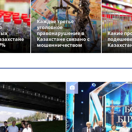
Каждое третье
о
уголовное
ных
правонарушение в
Какие пр
азахстане
Казахстане связано с
подешеве
7%
мошенничеством
Казахста