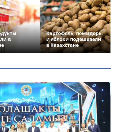
одукты
Картофель, помидоры
ли в
и яблоки подешевели
не
в Казахстане