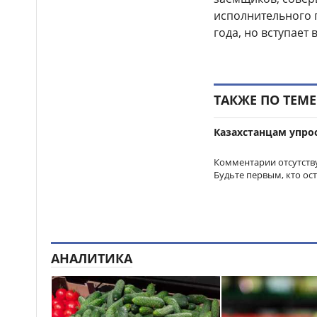
исполнительного 
Бектенов принял участие
14:00
года, но вступает 
в заседании ЕМПС в Чолпон-
Ате: подписано шесть
документов
16 тысяч гостей посетили
13:48
ТАКЖЕ ПО ТЕМЕ
Comic Con Astana 2026 в первый
день
Казахстанцам упро
Дело о гибели
12:50
фельдшера Улданы Мырзуан
Комментарии отсутств
направили в суд Астаны
Будьте первым, кто ос
Лишённый прав
12:39
водитель снова попался
пьяным за рулём и отправился
в колонию в Жетысуской
области
АНАЛИТИКА
Стало известно имя
12:21
нового главного тренера
сборной Казахстана по футболу