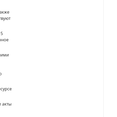
Также
твуют
15
чное
ними
ю
есурсе
е акты