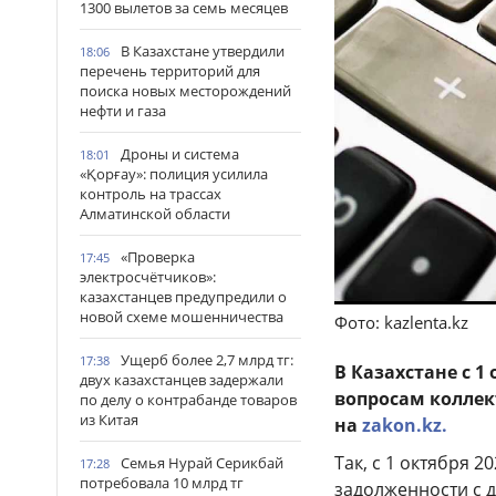
1300 вылетов за семь месяцев
В Казахстане утвердили
18:06
перечень территорий для
поиска новых месторождений
нефти и газа
Дроны и система
18:01
«Қорғау»: полиция усилила
контроль на трассах
Алматинской области
«Проверка
17:45
электросчётчиков»:
казахстанцев предупредили о
новой схеме мошенничества
Фото: kazlenta.kz
Ущерб более 2,7 млрд тг:
17:38
В Казахстане с 1
двух казахстанцев задержали
вопросам коллек
по делу о контрабанде товаров
из Китая
на
zakon.kz.
Так, с 1 октября 
Семья Нурай Серикбай
17:28
потребовала 10 млрд тг
задолженности с 