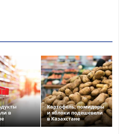
одукты
Картофель, помидоры
ли в
и яблоки подешевели
не
в Казахстане