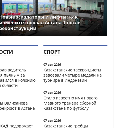
Новые эскалаторы и лифты: как
изменится вокзал Астана-1 после
реконструкции
ОСТИ
СПОРТ
07 авг 2026
ав водитель
Казахстанские таеквондисты
ся пьяным за
завоевали четыре медали на
равился в колонию
турнире в Индонезии
й области
07 авг 2026
Стало известно имя нового
цы Валиханова
главного тренера сборной
рекроют в Астане
Казахстана по футболу
07 авг 2026
АКАД подорожает
Казахстанские гребцы