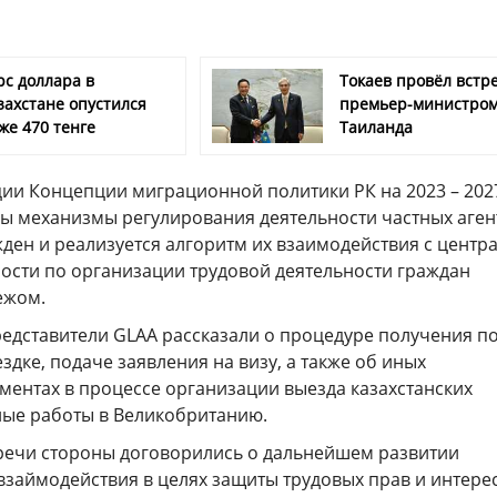
рс доллара в
Токаев провёл встре
захстане опустился
премьер-министро
же 470 тенге
Таиланда
ции Концепции миграционной политики РК на 2023 – 202
ы механизмы регулирования деятельности частных аген
жден и реализуется алгоритм их взаимодействия с центр
ости по организации трудовой деятельности граждан
ежом.
редставители GLAA рассказали о процедуре получения п
дке, подаче заявления на визу, а также об иных
ентах в процессе организации выезда казахстанских
ные работы в Великобританию.
речи стороны договорились о дальнейшем развитии
взаймодействия в целях защиты трудовых прав и интере