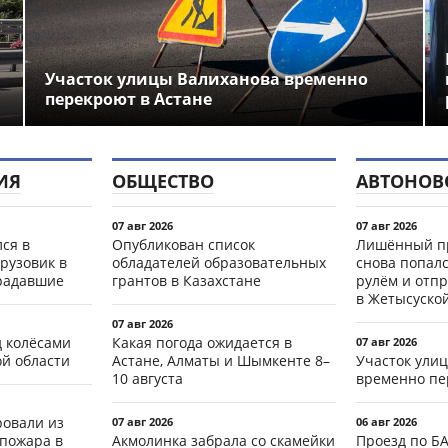
Участок улицы Валиханова временно
перекроют в Астане
ИЯ
ОБЩЕСТВО
АВТОНОВ
07 авг 2026
07 авг 2026
ся в
Опубликован список
Лишённый пр
рузовик в
обладателей образовательных
снова попал
традавшие
грантов в Казахстане
рулём и отп
в Жетысуско
07 авг 2026
д колёсами
Какая погода ожидается в
07 авг 2026
ой области
Астане, Алматы и Шымкенте 8–
Участок ули
10 августа
временно пе
ровали из
07 авг 2026
06 авг 2026
 пожара в
Акмолинка забрала со скамейки
Проезд по Б