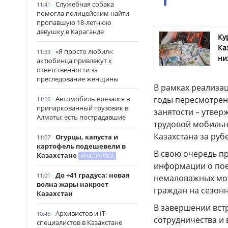
Служебная собака
11:41
помогла полицейским найти
пропавшую 18-летнюю
девушку в Караганде
Ку
Ка
«Я просто любил»:
11:33
ни
актюбинца привлекут к
ответственности за
преследование женщины
В рамках реализа
годы пересмотрен
Автомобиль врезался в
11:16
припаркованный грузовик в
занятости – утвер
Алматы: есть пострадавшие
трудовой мобильн
Казахстана за руб
Огурцы, капуста и
11:07
картофель подешевели в
В свою очередь п
Казахстане
АНАЛИТИКА
информации о поез
До +41 градуса: новая
11:01
немаловажных мом
волна жары накроет
граждан на сезон
Казахстан
В завершении вст
Архивистов и IT-
10:45
сотрудничества и 
специалистов в Казахстане