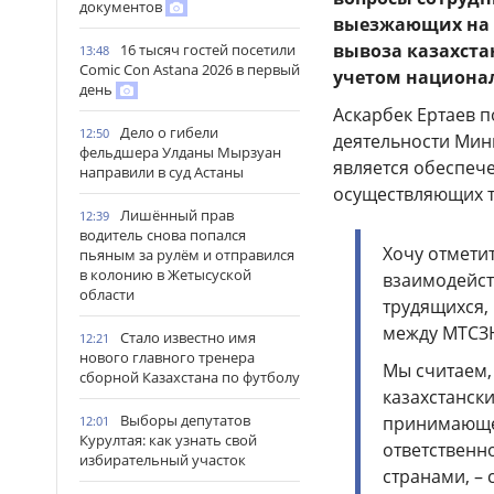
документов
выезжающих на с
вывоза казахста
16 тысяч гостей посетили
13:48
Comic Con Astana 2026 в первый
учетом национал
день
Аскарбек Ертаев 
Дело о гибели
12:50
деятельности Мин
фельдшера Улданы Мырзуан
является обеспече
направили в суд Астаны
осуществляющих т
Лишённый прав
12:39
водитель снова попался
Хочу отмети
пьяным за рулём и отправился
в колонию в Жетысуской
взаимодейст
области
трудящихся,
между МТСЗН
Стало известно имя
12:21
нового главного тренера
Мы считаем,
сборной Казахстана по футболу
казахстанск
Выборы депутатов
принимающег
12:01
Курултая: как узнать свой
ответственн
избирательный участок
странами, – 