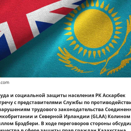
s.com
уда и социальной защиты населения РК Аскарбек
тречу с представителями Службы по противодейств
нарушениям трудового законодательства Соединен
икобритании и Северной Ирландии (GLAA) Колином
ллом Брэдбери. В ходе переговоров стороны обсуди
ичества в сфере защиты прав граждан Казахстана,