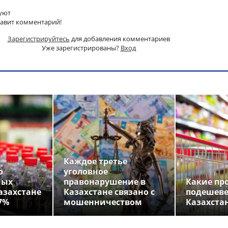
уют
тавит комментарий!
Зарегистрируйтесь
для добавления комментариев
Уже зарегистрированы?
Вход
Каждое третье
о
уголовное
ных
правонарушение в
Какие пр
азахстане
Казахстане связано с
подешеве
7%
мошенничеством
Казахста