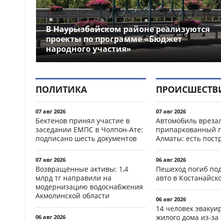
В Наурызбайском районе реализуются
проекты по программе «Бюджет
народного участия»
ПОЛИТИКА
ПРОИСШЕСТВ
07 авг 2026
07 авг 2026
Бектенов принял участие в
Автомобиль врезал
заседании ЕМПС в Чолпон-Ате:
припаркованный г
подписано шесть документов
Алматы: есть пос
07 авг 2026
06 авг 2026
Возвращённые активы: 1,4
Пешеход погиб по
млрд тг направили на
авто в Костанайск
модернизацию водоснабжения
Акмолинской области
06 авг 2026
14 человек эвакуи
жилого дома из-за
06 авг 2026