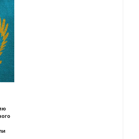
ию
ного
ли