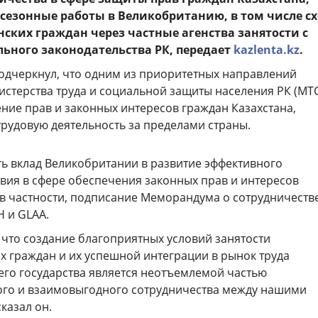
езонные работы в Великобританию, в том числе с
нских граждан через частные агенства занятости с
ьного законодательства РК, передает
kazlenta.kz
.
подчеркнул, что одним из приоритетных направлений
истерства труда и социальной защиты населения РК (МТ
ние прав и законных интересов граждан Казахстана,
рудовую деятельность за пределами страны.
ть вклад Великобритании в развитие эффективного
вия в сфере обеспечения законных прав и интересов
 в частности, подписание Меморандума о сотрудничеств
 и GLAA.
 что создание благоприятных условий занятости
их граждан и их успешной интеграции в рынок труда
о государства является неотъемлемой частью
ого и взаимовыгодного сотрудничества между нашими
сказал он.