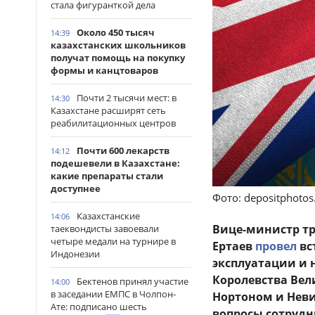
стала фигуранткой дела
Около 450 тысяч
14:39
казахстанских школьников
получат помощь на покупку
формы и канцтоваров
Почти 2 тысячи мест: в
14:30
Казахстане расширят сеть
реабилитационных центров
Почти 600 лекарств
14:12
подешевели в Казахстане:
какие препараты стали
доступнее
Фото: depositphoto
Казахстанские
14:06
Вице-министр тр
таеквондисты завоевали
четыре медали на турнире в
Ертаев
провел
вс
Индонезии
эксплуатации и 
Королевства Вел
Бектенов принял участие
14:00
в заседании ЕМПС в Чолпон-
Нортоном и Неви
Ате: подписано шесть
вопросы сотрудн