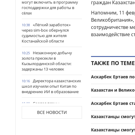
граждан Казахста
могут включить в программу
господдержки для работы в
Напомним, 11 февр
сёлах
Великобритания»,
«Лёгкий заработок»
10:38
сотрудничестве м
через sim-box обернулся
взаимодействие с
судимостью для жителя
Костанайской области
Незаконную добычу
10:25
золота пресекли в
ТАКЖЕ ПО ТЕМЕ
Кызылординской области:
задержаны 13 человек
Аскарбек Ертаев п
Директора казахстанских
10:16
школ изучили опыт Китая по
Казахстан и Велик
внедрению ИИ в образование
Аскарбек Ертаев с
Сорвал планы
10:08
мошенников: таксист из ВКО
ВСЕ НОВОСТИ
спас пенсионерку от потери
Казахстанцы смогу
более 1,5 млн тг
Казахстанцы смогу
В Наурызбайском районе
10:01