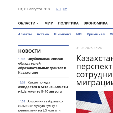
Пт, 07 августа 2026
Ru
Kz
ОБЛАСТИ
МИР
ПОЛИТИКА
ЭКОНОМИКА
Алматы
Астана
Шымкент
ИИ
Криминал
О
31-03-2025, 15:26
НОВОСТИ
Казахста
Опубликован список
15:07
перспек
обладателей
образовательных грантов в
сотрудни
Казахстане
миграци
Какая погода
15:03
ожидается в Астане, Алматы
и Шымкенте 8–10 августа
Акмолинка забрала со
14:58
скамейки чужую сумку с
ценностями на 3,5 млн тг и