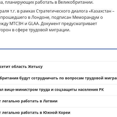
на, планирующих работать в Великобритании.
аля т.г. в рамках Стратегического диалога «Казахстан –
 прошедшего в Лондоне, подписан Меморандум о
ежду МТСЗН и GLAA. Документ предусматривает
торон в сфере трудовой миграции.
осетит область Жетысу
обритания будут сотрудничать по вопросам трудовой мигр
тал вице-министром труда и соцзащиты населения РК
т легально работать в Латвии
т легально работать в Южной Кореи