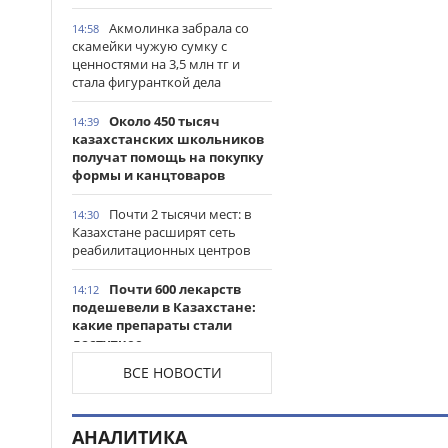
Акмолинка забрала со
14:58
скамейки чужую сумку с
ценностями на 3,5 млн тг и
стала фигуранткой дела
Около 450 тысяч
14:39
казахстанских школьников
получат помощь на покупку
формы и канцтоваров
Почти 2 тысячи мест: в
14:30
Казахстане расширят сеть
реабилитационных центров
Почти 600 лекарств
14:12
подешевели в Казахстане:
какие препараты стали
доступнее
ВСЕ НОВОСТИ
Казахстанские
14:06
таеквондисты завоевали
четыре медали на турнире в
АНАЛИТИКА
Индонезии