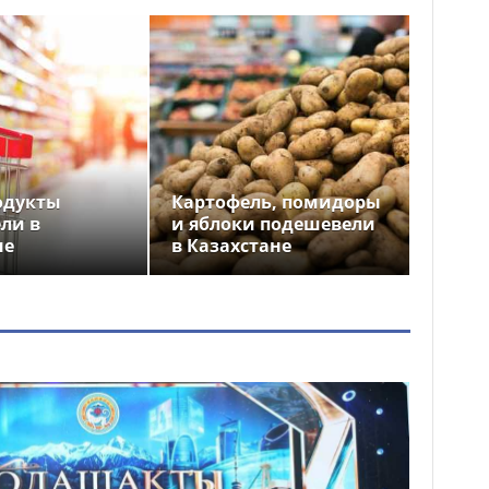
одукты
Картофель, помидоры
ли в
и яблоки подешевели
не
в Казахстане