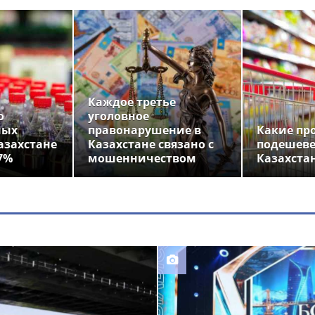
Каждое третье
о
уголовное
ных
правонарушение в
Какие пр
азахстане
Казахстане связано с
подешеве
7%
мошенничеством
Казахста