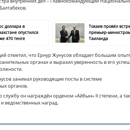
стра внутренних дел – Главнокомандующий Национальн
Балтабеков.
рс доллара в
Токаев провёл встре
захстане опустился
премьер-министро
же 470 тенге
Таиланда
й отметил, что Ернур Жунусов обладает большим опыт
ранительных органах и выразил уверенность в его успе
должности.
нусов занимал руководящие посты в системе
ых органов.
 службу он награждён орденом «Айбын» II степени, а та
и ведомственных наград.