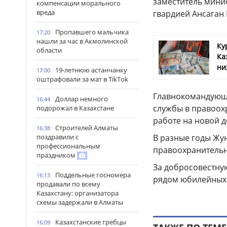
заместитель мини
компенсации морального
вреда
гвардией Ансаган 
Пропавшего мальчика
17:20
нашли за час в Акмолинской
Ку
области
Ка
ни
19-летнюю астанчанку
17:00
оштрафовали за мат в TikTok
Главнокомандующи
Доллар немного
16:44
службы в правоох
подорожал в Казахстане
работе на новой 
Строителей Алматы
16:38
поздравили с
В разные годы Жу
профессиональным
правоохранительн
праздником
За добросовестную
Поддельные госномера
16:13
рядом юбилейных 
продавали по всему
Казахстану: организатора
схемы задержали в Алматы
Казахстанские гребцы
16:09