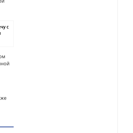
ой
чу с
м
ом
шной
кже