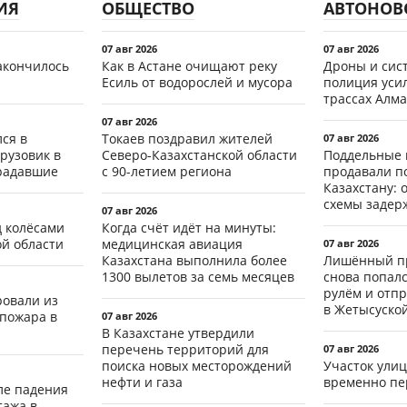
ИЯ
ОБЩЕСТВО
АВТОНОВ
07 авг 2026
07 авг 2026
акончилось
Как в Астане очищают реку
Дроны и сист
Есиль от водорослей и мусора
полиция уси
трассах Алма
07 авг 2026
ся в
Токаев поздравил жителей
07 авг 2026
рузовик в
Северо-Казахстанской области
Поддельные 
традавшие
с 90-летием региона
продавали п
Казахстану: 
схемы задер
07 авг 2026
д колёсами
Когда счёт идёт на минуты:
ой области
медицинская авиация
07 авг 2026
Казахстана выполнила более
Лишённый пр
1300 вылетов за семь месяцев
снова попал
рулём и отп
ровали из
в Жетысуско
 пожара в
07 авг 2026
В Казахстане утвердили
перечень территорий для
07 авг 2026
поиска новых месторождений
Участок ули
нефти и газа
временно пе
ле падения
тажа в