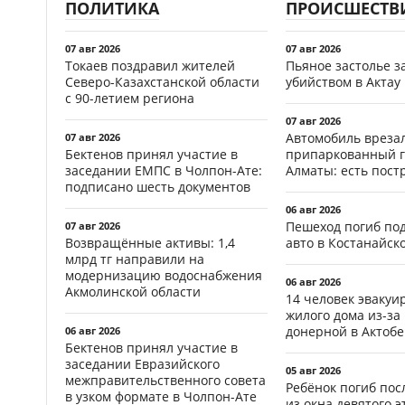
ПОЛИТИКА
ПРОИСШЕСТВ
07 авг 2026
07 авг 2026
Токаев поздравил жителей
Пьяное застолье з
Северо-Казахстанской области
убийством в Актау
с 90-летием региона
07 авг 2026
Автомобиль врезал
07 авг 2026
Бектенов принял участие в
припаркованный г
заседании ЕМПС в Чолпон-Ате:
Алматы: есть пос
подписано шесть документов
06 авг 2026
Пешеход погиб по
07 авг 2026
Возвращённые активы: 1,4
авто в Костанайск
млрд тг направили на
модернизацию водоснабжения
06 авг 2026
Акмолинской области
14 человек эвакуи
жилого дома из-за
донерной в Актобе
06 авг 2026
Бектенов принял участие в
заседании Евразийского
05 авг 2026
межправительственного совета
Ребёнок погиб пос
в узком формате в Чолпон-Ате
из окна девятого э