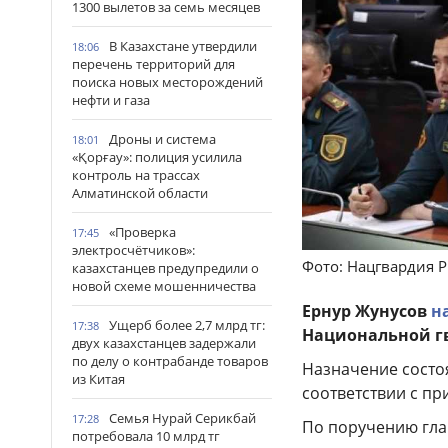
1300 вылетов за семь месяцев
В Казахстане утвердили
18:06
перечень территорий для
поиска новых месторождений
нефти и газа
Дроны и система
18:01
«Қорғау»: полиция усилила
контроль на трассах
Алматинской области
«Проверка
17:45
электросчётчиков»:
Фото: Нацгвардия Р
казахстанцев предупредили о
новой схеме мошенничества
Ернур Жунусов
н
Ущерб более 2,7 млрд тг:
17:38
Национальной г
двух казахстанцев задержали
по делу о контрабанде товаров
Назначение состо
из Китая
соответствии с пр
Семья Нурай Серикбай
17:28
По поручению гла
потребовала 10 млрд тг