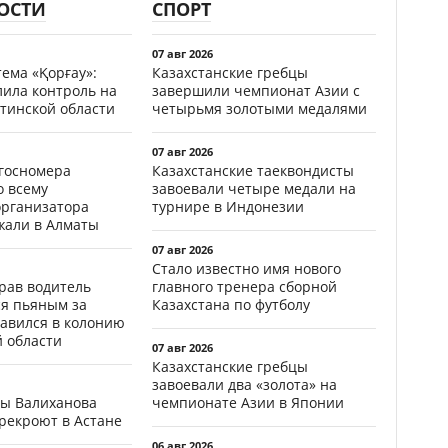
ОСТИ
СПОРТ
07 авг 2026
ема «Қорғау»:
Казахстанские гребцы
лила контроль на
завершили чемпионат Азии с
тинской области
четырьмя золотыми медалями
07 авг 2026
госномера
Казахстанские таеквондисты
о всему
завоевали четыре медали на
организатора
турнире в Индонезии
жали в Алматы
07 авг 2026
Стало известно имя нового
ав водитель
главного тренера сборной
ся пьяным за
Казахстана по футболу
равился в колонию
й области
07 авг 2026
Казахстанские гребцы
завоевали два «золота» на
цы Валиханова
чемпионате Азии в Японии
рекроют в Астане
06 авг 2026