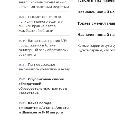
ТАКЖЕ ПО ТЕМЕ
завершили чемпионат Азии с
четырьмя золотыми медалями
Назначен новый н
Пытался скрыться от
16:05
полиции: пьяного водителя
Токаев сменил гл
лишили прав на 7 лет в
Жамбылской области
Назначен новый на
Вакцинация против ВПЧ
15:44
продолжается в Астане:
Комментарии отсутств
санитарный врач обратилась к
Будьте первым, кто ос
родителям
Пьяное застолье
15:31
закончилось убийством в Актау
Опубликован список
15:07
обладателей
образовательных грантов в
Казахстане
Какая погода
15:03
ожидается в Астане, Алматы
и Шымкенте 8–10 августа