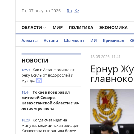
Пт, 07 августа 2026
Ru
Kz
ОБЛАСТИ
МИР
ПОЛИТИКА
ЭКОНОМИКА
Алматы
Астана
Шымкент
ИИ
Криминал
О
18-05-2026, 11:41
НОВОСТИ
Ернур Жу
Как в Астане очищают
18:59
главнок
реку Есиль от водорослей и
мусора
Токаев поздравил
18:44
жителей Северо-
Казахстанской области с 90-
летием региона
Когда счёт идёт на
18:28
минуты: медицинская авиация
Казахстана выполнила более