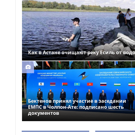
Выборы депутатов
12:01
Курултая: как узнать свой
избирательный участок
Служебная собака
11:41
помогла полицейским найти
пропавшую 18-летнюю
девушку в Караганде
Как в Астане очищают реку Есиль от вод
Бектенов принял участие в заседании
ЕМПС в Чолпон-Ате: подписано шесть
документов