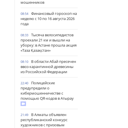
мошенников
Финансовый гороскоп на
08:54
неделю с 10 по 16 августа 2026
года
Тысяча велосипедистов
08:33
проехали 21 км и вышли на
уборку: в Астане прошла акция
«Таза Қазақстан»
В области Абай пресечен
08:10
ввоз карантинной древесины
из Российской Федерации
Полицейские
22:40
предупредили о
кибермошенничестве с
помощью QR-кодов в Атырау
В Алматы объявлен
21:49
республиканский конкурс
художников с призовым