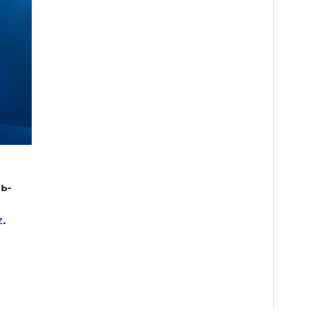
ь-
z
.