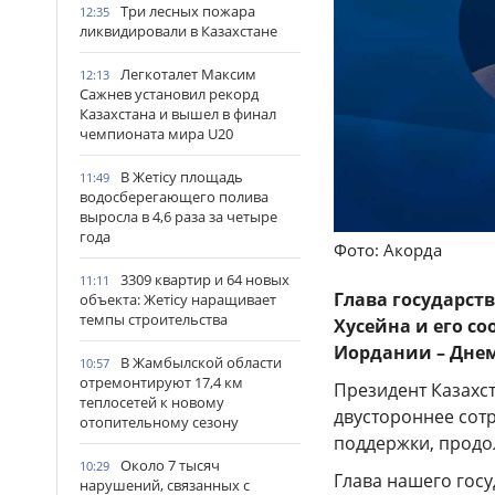
Три лесных пожара
12:35
ликвидировали в Казахстане
Легкоталет Максим
12:13
Сажнев установил рекорд
Казахстана и вышел в финал
чемпионата мира U20
В Жетісу площадь
11:49
водосберегающего полива
выросла в 4,6 раза за четыре
года
Фото: Акорда
3309 квартир и 64 новых
11:11
Глава государств
объекта: Жетісу наращивает
темпы строительства
Хусейна и его с
Иордании – Днем
В Жамбылской области
10:57
отремонтируют 17,4 км
Президент Казахст
теплосетей к новому
двустороннее сот
отопительному сезону
поддержки, продол
Около 7 тысяч
10:29
Глава нашего гос
нарушений, связанных с