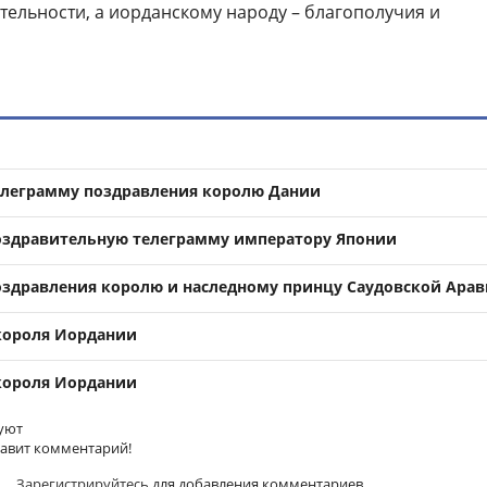
тельности, а иорданскому народу – благополучия и
елеграмму поздравления королю Дании
оздравительную телеграмму императору Японии
оздравления королю и наследному принцу Саудовской Ара
короля Иордании
короля Иордании
уют
тавит комментарий!
Зарегистрируйтесь
для добавления комментариев