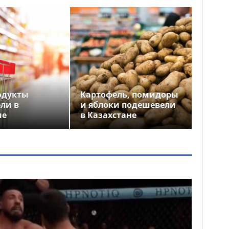
одукты
Картофель, помидоры
ли в
и яблоки подешевели
не
в Казахстане