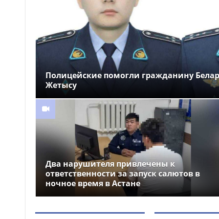
новые арт-композиции
украсили Алматы
Полиция предупреждает
15:52
граждан о новой схеме
телефонного мошенничества
Полицейские помогли гражданину Белару
Жетысу
Два нарушителя привлечены к
ответственности за запуск салютов в
ночное время в Астане