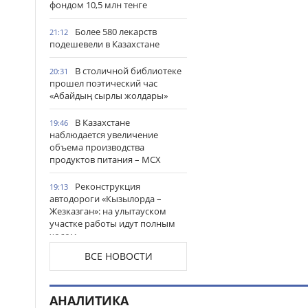
фондом 10,5 млн тенге
Более 580 лекарств
21:12
подешевели в Казахстане
В столичной библиотеке
20:31
прошел поэтический час
«Абайдың сырлы жолдары»
В Казахстане
19:46
наблюдается увеличение
объема производства
продуктов питания – МСХ
Реконструкция
19:13
автодороги «Кызылорда –
Жезказган»: на улытауском
участке работы идут полным
ходом
ВСЕ НОВОСТИ
Жители Астаны получат
18:54
возможность выиграть до 600
тысяч тенге за чтение книг
АНАЛИТИКА