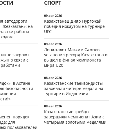
ОСТИ
СПОРТ
09 авг 2026
ия автодороги
Казахстанец Дияр Нургожай
 Жезказган»: на
победил нокаутом на турнире
участке работы
UFC
 ходом
09 авг 2026
Легкоталет Максим Сажнев
стично закроют
установил рекорд Казахстана и
жын в связи с
вышел в финал чемпионата
 работами
мира U20
08 авг 2026
ядок»: в Астане
Казахстанские таеквондисты
ля безопасности
завоевали четыре медали на
вижения
турнире в Индонезии
ети!»
08 авг 2026
Казахстанские гребцы
менен порядок
завершили чемпионат Азии с
да: для
четырьмя золотыми медалями
ных пользователей