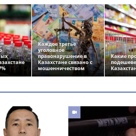
Каждое третье
о
уголовное
ных
правонарушение в
Какие пр
азахстане
Казахстане связано с
подешеве
7%
мошенничеством
Казахста