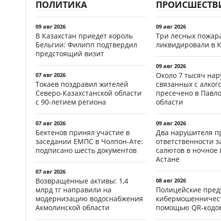
ПОЛИТИКА
ПРОИСШЕСТВ
09 авг 2026
09 авг 2026
В Казахстан приедет король
Три лесных пожар
Бельгии: Филипп подтвердил
ликвидировали в 
предстоящий визит
09 авг 2026
Около 7 тысяч на
07 авг 2026
Токаев поздравил жителей
связанных с алког
Северо-Казахстанской области
пресечено в Павл
с 90-летием региона
области
07 авг 2026
09 авг 2026
Бектенов принял участие в
Два нарушителя п
заседании ЕМПС в Чолпон-Ате:
ответственности з
подписано шесть документов
салютов в ночное 
Астане
07 авг 2026
Возвращённые активы: 1,4
08 авг 2026
млрд тг направили на
Полицейские пред
модернизацию водоснабжения
кибермошенничест
Акмолинской области
помощью QR-кодов