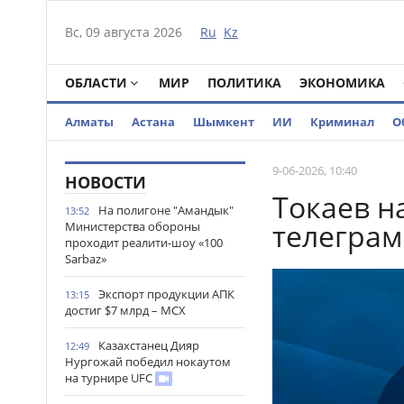
Вс, 09 августа 2026
Ru
Kz
ОБЛАСТИ
МИР
ПОЛИТИКА
ЭКОНОМИКА
Алматы
Астана
Шымкент
ИИ
Криминал
О
9-06-2026, 10:40
НОВОСТИ
Токаев н
На полигоне "Амандык"
13:52
телегра
Министерства обороны
проходит реалити-шоу «100
Sarbaz»
Экспорт продукции АПК
13:15
достиг $7 млрд – МСХ
Казахстанец Дияр
12:49
Нургожай победил нокаутом
на турнире UFC