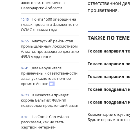
алкоголем, пресечено в
ответственной дея
Павлодарской области
процветания.
Почти 1500 операций на
10:15
глазах провели в Шымкенте по
ОСМС с начала года
ТАКЖЕ ПО ТЕМЕ
Алатауский район стал
09:55
промышленным локомотивом
Токаев направил т
Алматы: производство достигло
495,9 млрд тенге
Токаев направил п
Два нарушителя
09:41
привлечены к ответственности
Токаев направил п
за запуск салютов в ночное
время в Астане
Токаев поздравил 
В Казахстан приедет
09:23
король Бельгии: Филипп
Токаев поздравил 
подтвердил предстоящий визит
Комментарии отсутств
На Comic Con Astana
09:01
Будьте первым, кто ос
рассказали, как не стать
жертвой интернет-