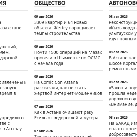
ИЯ
ОБЩЕСТВО
АВТОНОВ
09 авг 2026
08 авг 2026
а
3309 квартир и 64 новых
Реконструкц
Казахстане
объекта: Жетісу наращивает
«Кызылорда –
темпы строительства
улытауском 
идут полным
рушений,
09 авг 2026
олем,
Почти 1500 операций на глазах
08 авг 2026
одарской
провели в Шымкенте по ОСМС
В Астане ча
с начала года
шоссе Коргал
ремонтными
09 авг 2026
ривлечены к
На Comic Con Astana
08 авг 2026
а запуск
рассказали, как не стать
«Закон и пор
время в
жертвой интернет-мошенников
прошла неде
дорожного д
«Внимание, д
07 авг 2026
Как в Астане очищают реку
упредили о
Есиль от водорослей и мусора
08 авг 2026
ве с
На БАКАД из
 в Атырау
оплаты проез
07 авг 2026
добросовест
Токаев поздравил жителей