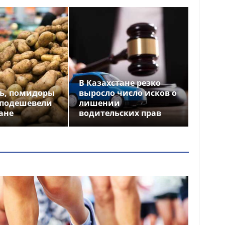
В Казахстане резко
ь, помидоры
выросло число исков о
 подешевели
лишении
ане
водительских прав