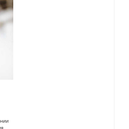
а
ении
ия