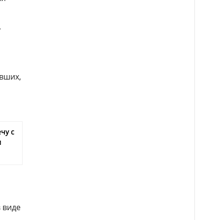
.
вших,
чу с
м
 виде