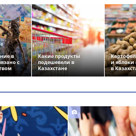
ье
ние в
Какие продукты
Картофел
вязано с
подешевели в
и яблоки
твом
Казахстане
в Казахст