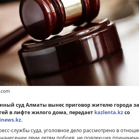
s.com
нный суд Алматы вынес приговор жителю города з
тей в лифте жилого дома, передает
kazlenta.kz
со
inews.kz.
есс-службы суда, уголовное дело рассмотрено в отнош
в нанесении двум детям побоев, не повлекших причинен