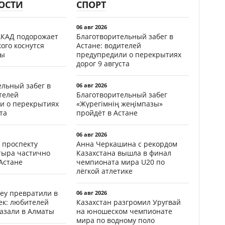
ОСТИ
СПОРТ
06 авг 2026
АКАД подорожает
Благотворительный забег в
кого коснутся
Астане: водителей
фы
предупредили о перекрытиях
дорог 9 августа
ельный забег в
06 авг 2026
телей
Благотворительный забег
и о перекрытиях
«Жүрегімнің жеңімпазы»
та
пройдёт в Астане
06 авг 2026
 проспекту
Анна Черкашина с рекордом
тыра частично
Казахстана вышла в финал
Астане
чемпионата мира U20 по
лёгкой атлетике
еу превратили в
06 авг 2026
ек: любителей
Казахстан разгромил Уругвай
казали в Алматы
на юношеском чемпионате
мира по водному поло