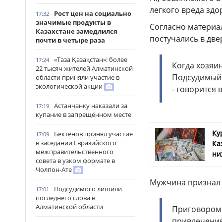
легкого вреда здо
Рост цен на социально
17:32
значимые продукты в
Согласно материал
Казахстане замедлился
постучались в дв
почти в четыре раза
«Таза Қазақстан»: более
17:24
Когда хозяин
22 тысяч жителей Алматинской
Подсудимый 
области приняли участие в
экологической акции
- говорится 
Астанчанку наказали за
17:19
купание в запрещённом месте
Ку
Бектенов принял участие
17:09
в заседании Евразийского
Ка
межправительственного
ни
совета в узком формате в
Чолпон-Ате
Мужчина признал 
Подсудимого лишили
17:01
последнего слова в
Алматинской области
Приговором 
привлечения