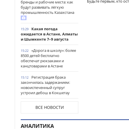
Будьте первым, кто ос
бренды и рабочие места: как
будут развивать лёгкую
промышленность Казахстана
Какая погода
15:29
ожидается в Астане, Алматы
и Шымкенте 7–9 августа
«Дорога в школу»: более
15:22
8500 детей бесплатно
обеспечат рюкзаками и
канцтоварами в Астане
Регистрация брака
15:12
закончилась задержанием:
новоиспеченный супруг
устроил дебош в Кокшетау
В древнем городище
15:00
ВСЕ НОВОСТИ
Сауран началась реставрация
исторических памятников
АНАЛИТИКА
Выезд на встречную
14:53