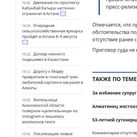
Движение по проспекту
16:42
пресс-релизе
Кабанбай батыра частично
ограничат в Астане
Отмечается, что 
Очередная
16:34
сельскохозяйственная ярмарка
обстоятельства по
пройдёт в Астане 8–9 августа
отсутствие ранее 
Приговор суда не 
Доллар немного
16:22
подешевел в Казахстане
Дорогу к Медеу
16:12
превратили в гоночный трек:
ТАКЖЕ ПО ТЕМЕ
любителей картинга наказали в
Алматы
За избиение супру
Жительница
16:03
Акмолинской области
Алматинец жестоко
поверила «целительнице» из
Instagram и лишилась
53-летней сутенер
миллионов тенге
Комментарии отсутств
Локализация, новые
15:42