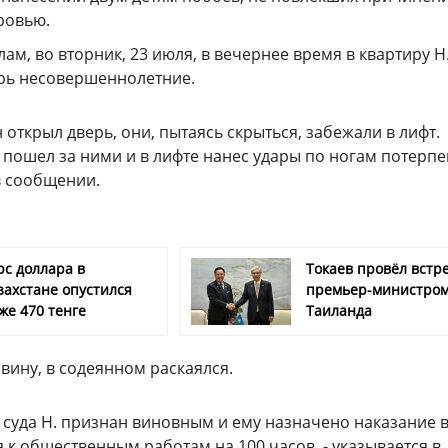
ровью.
ам, во вторник, 23 июля, в вечернее время в квартиру Н
ерь несовершеннолетние.
 открыл дверь, они, пытаясь скрыться, забежали в лифт.
пошел за ними и в лифте нанес удары по ногам потерпе
в сообщении.
рс доллара в
Токаев провёл встре
захстане опустился
премьер-министро
же 470 тенге
Таиланда
вину, в содеянном раскаялся.
суда Н. признан виновным и ему назначено наказание в
 к общественным работам на 100 часов, - указывается в