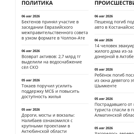
ПОЛИТИКА
ПРОИСШЕСТВ
06 авг 2026
06 авг 2026
Бектенов принял участие в
Пешеход погиб по
заседании Евразийского
авто в Костанайск
межправительственного совета
в узком формате в Чолпон-Ате
06 авг 2026
14 человек эвакуи
жилого дома из-за
06 авг 2026
Возврат активов: 2,7 млрд тг
донерной в Актобе
выделили на водоснабжение
сёл СКО
05 авг 2026
Ребёнок погиб пос
из окна девятого э
05 авг 2026
Токаев поручил усилить
Шымкенте
поддержку МСБ и повысить
доступность жилья
05 авг 2026
Пострадавшего от
туриста спасли в г
05 авг 2026
Дороги, мосты и вокзалы:
Алматинской обла
Налибаев ознакомился с
крупными проектами в
05 авг 2026
Актюбинской области
Загорелось дерево