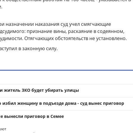
.
при назначении наказания суд учел смягчающие
дсудимого: признание вины, раскаяние в содеянном,
судимости. Отягчающих обстоятельств не установлено.
вступил в законную силу.
ги житель ЗКО будет убирать улицы
 избил женщину в подъезде дома - суд вынес приговор
ше вынесли приговор в Семее
уют