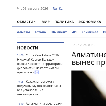
Чт, 06 августа 2026
Ru
Kz
ОБЛАСТИ
МИР
ПОЛИТИКА
ЭКОНОМИКА
Алматы
Астана
Шымкент
ИИ
Криминал
О
27-07-2024, 09:10
НОВОСТИ
Алматине
Comic Con Astana 2026:
21:00
вынес пр
Николай Костер-Вальдау
назвал Казахстан территорией
дипломатии на карте «Игры
престолов»
Казахстанцы смогут
19:05
получать слуховые аппараты
без установления
инвалидности
Астанчанина арестовали
18:40