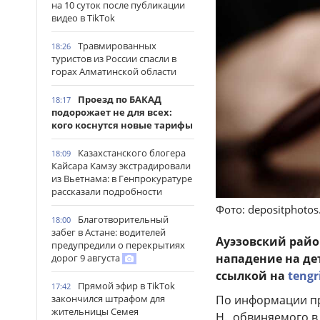
на 10 суток после публикации
видео в TikTok
Травмированных
18:26
туристов из России спасли в
горах Алматинской области
Проезд по БАКАД
18:17
подорожает не для всех:
кого коснутся новые тарифы
Казахстанского блогера
18:09
Кайсара Камзу экстрадировали
из Вьетнама: в Генпрокуратуре
рассказали подробности
Фото: depositphoto
Благотворительный
18:00
забег в Астане: водителей
Ауэзовский райо
предупредили о перекрытиях
нападение на де
дорог 9 августа
ссылкой на
tengr
Прямой эфир в TikTok
17:42
По информации пр
закончился штрафом для
жительницы Семея
Н., обвиняемого 