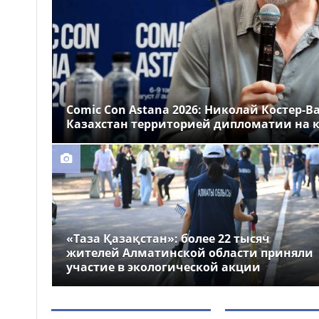
Казахстане
Более 1 млн тг: кому в
14:00
Казахстане предлагали
самые высокие зарплаты
Стало известно, на
12:55
какие специальности
Comic Con Astana 2026: Николай Костер-В
выделили больше всего
Казахстан территорией дипломатии на к
грантов в Казахстане
«Таза Қазақстан»: более 22 тысяч
жителей Алматинской области приняли
участие в экологической акции