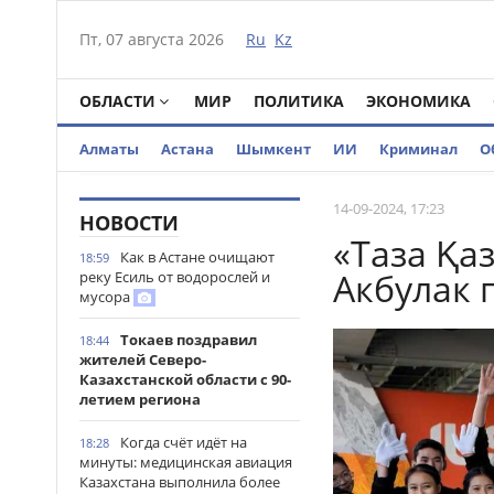
Пт, 07 августа 2026
Ru
Kz
ОБЛАСТИ
МИР
ПОЛИТИКА
ЭКОНОМИКА
Алматы
Астана
Шымкент
ИИ
Криминал
О
14-09-2024, 17:23
НОВОСТИ
«Таза Қаз
Как в Астане очищают
18:59
Акбулак 
реку Есиль от водорослей и
мусора
Токаев поздравил
18:44
жителей Северо-
Казахстанской области с 90-
летием региона
Когда счёт идёт на
18:28
минуты: медицинская авиация
Казахстана выполнила более