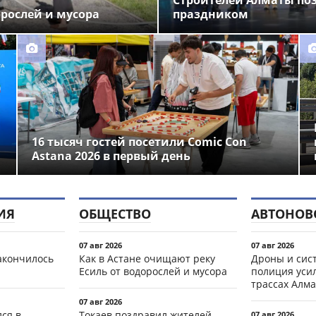
Строителей Алматы по
орослей и мусора
праздником
16 тысяч гостей посетили Comic Con
Astana 2026 в первый день
ИЯ
ОБЩЕСТВО
АВТОНОВ
07 авг 2026
07 авг 2026
акончилось
Как в Астане очищают реку
Дроны и сист
Есиль от водорослей и мусора
полиция уси
трассах Алма
07 авг 2026
ся в
Токаев поздравил жителей
07 авг 2026