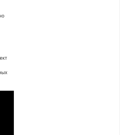
но
ект
ных