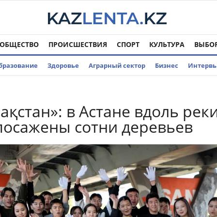
ОБЩЕСТВО
ПРОИСШЕСТВИЯ
СПОРТ
КУЛЬТУРА
ВЫБО
бразование
Здоровье
Аграрный сектор
Бизнес
Интерв
ақстан»: в Астане вдоль рек
посажены сотни деревьев