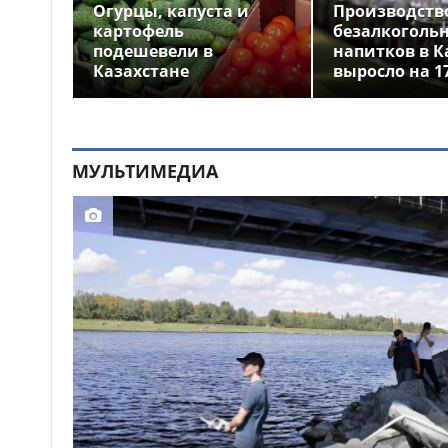
Выборы депутатов
Огурцы, капуста и
Производств
12:01
Курултая: как узнать свой
картофель
безалкоголь
избирательный участок
подешевели в
напитков в К
Казахстане
выросло на 1
Служебная собака
11:41
помогла полицейским найти
пропавшую 18-летнюю
девушку в Караганде
МУЛЬТИМЕДИА