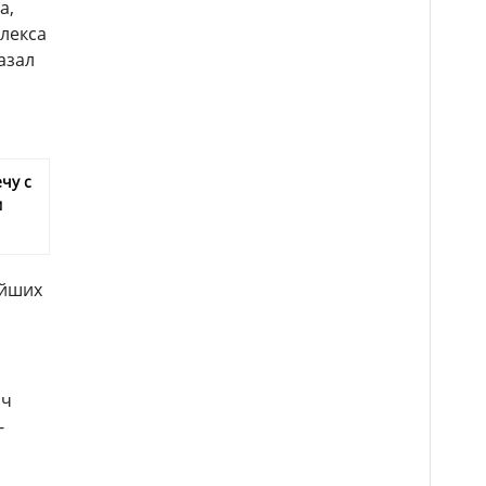
а,
плекса
азал
чу с
м
ейших
о
яч
-