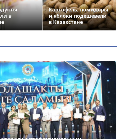
одукты
Картофель, помидоры
ли в
и яблоки подешевели
не
в Казахстане