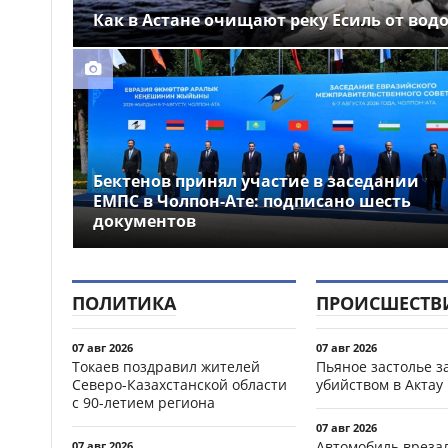
Как в Астане очищают реку Есиль от вод
Бектенов принял участие в заседании
ЕМПС в Чолпон-Ате: подписано шесть
документов
ПОЛИТИКА
ПРОИСШЕСТВ
07 авг 2026
07 авг 2026
Токаев поздравил жителей
Пьяное застолье з
Северо-Казахстанской области
убийством в Актау
с 90-летием региона
07 авг 2026
Автомобиль врезал
07 авг 2026