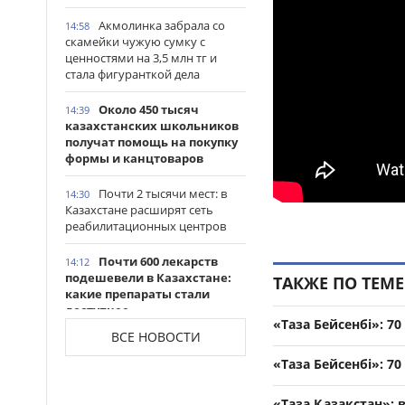
Акмолинка забрала со
14:58
скамейки чужую сумку с
ценностями на 3,5 млн тг и
стала фигуранткой дела
Около 450 тысяч
14:39
казахстанских школьников
получат помощь на покупку
формы и канцтоваров
Почти 2 тысячи мест: в
14:30
Казахстане расширят сеть
реабилитационных центров
Почти 600 лекарств
14:12
подешевели в Казахстане:
ТАКЖЕ ПО ТЕМЕ
какие препараты стали
доступнее
«Таза Бейсенбі»: 7
ВСЕ НОВОСТИ
Казахстанские
14:06
таеквондисты завоевали
«Таза Бейсенбі»: 7
четыре медали на турнире в
Индонезии
«Таза Қазақстан»: