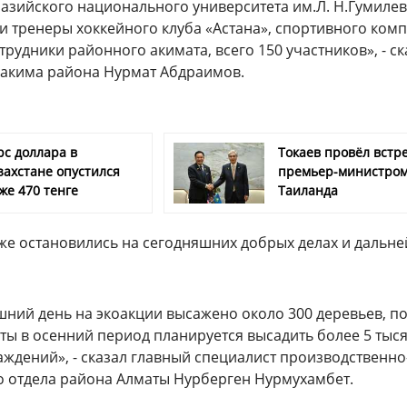
разийского национального университета им.Л. Н.Гумилев
и тренеры хоккейного клуба «Астана», спортивного ком
трудники районного акимата, всего 150 участников», - ск
 акима района Нурмат Абдраимов.
рс доллара в
Токаев провёл встре
захстане опустился
премьер-министро
же 470 тенге
Таиланда
же остановились на сегодняшних добрых делах и дальн
шний день на экоакции высажено около 300 деревьев, п
ты в осенний период планируется высадить более 5 тыс
аждений», - сказал главный специалист производственно
о отдела района Алматы Нурберген Нурмухамбет.