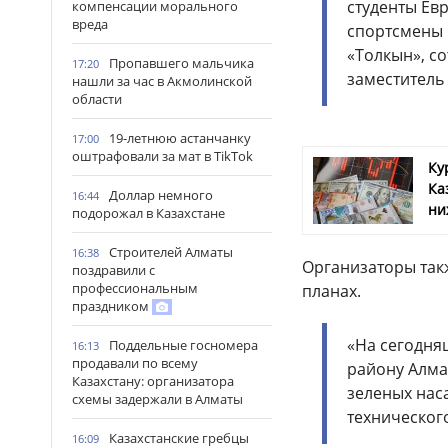
студенты Ев
компенсации морального
вреда
спортсмены 
«Толкын», со
Пропавшего мальчика
17:20
заместитель
нашли за час в Акмолинской
области
19-летнюю астанчанку
17:00
оштрафовали за мат в TikTok
Ку
Ка
Доллар немного
16:44
ни
подорожал в Казахстане
Строителей Алматы
16:38
Организаторы так
поздравили с
профессиональным
планах.
праздником
«На сегодня
Поддельные госномера
16:13
продавали по всему
району Алма
Казахстану: организатора
зеленых нас
схемы задержали в Алматы
техническог
Казахстанские гребцы
16:09