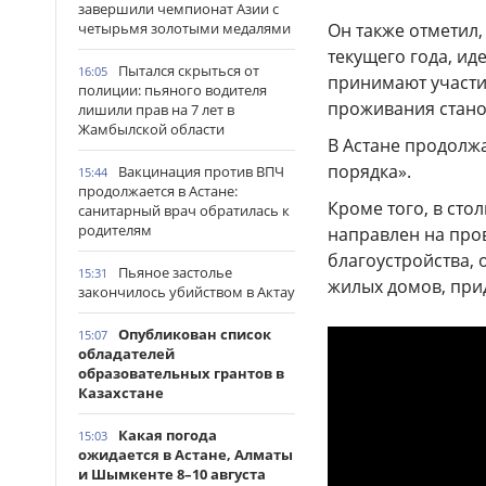
завершили чемпионат Азии с
четырьмя золотыми медалями
Он также отметил,
текущего года, ид
Пытался скрыться от
16:05
принимают участие
полиции: пьяного водителя
проживания стано
лишили прав на 7 лет в
Жамбылской области
В Астане продолжа
порядка».
Вакцинация против ВПЧ
15:44
продолжается в Астане:
Кроме того, в сто
санитарный врач обратилась к
родителям
направлен на про
благоустройства, 
Пьяное застолье
15:31
жилых домов, при
закончилось убийством в Актау
Опубликован список
15:07
обладателей
образовательных грантов в
Казахстане
Какая погода
15:03
ожидается в Астане, Алматы
и Шымкенте 8–10 августа