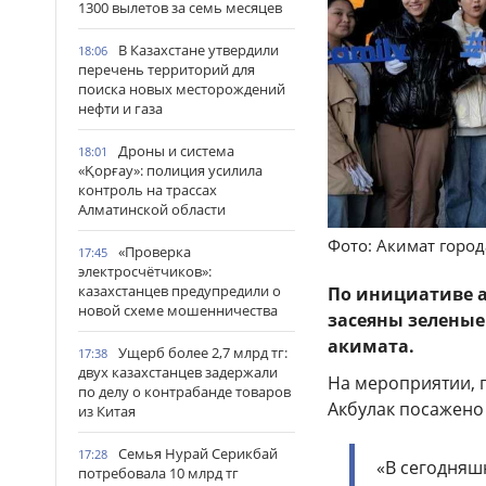
1300 вылетов за семь месяцев
В Казахстане утвердили
18:06
перечень территорий для
поиска новых месторождений
нефти и газа
Дроны и система
18:01
«Қорғау»: полиция усилила
контроль на трассах
Алматинской области
Фото: Акимат горо
«Проверка
17:45
электросчётчиков»:
казахстанцев предупредили о
По инициативе 
новой схеме мошенничества
засеяны зеленые
акимата.
Ущерб более 2,7 млрд тг:
17:38
двух казахстанцев задержали
На мероприятии, п
по делу о контрабанде товаров
Акбулак посажено
из Китая
Семья Нурай Серикбай
17:28
«В сегодняш
потребовала 10 млрд тг