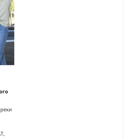
ого
 реки
T,