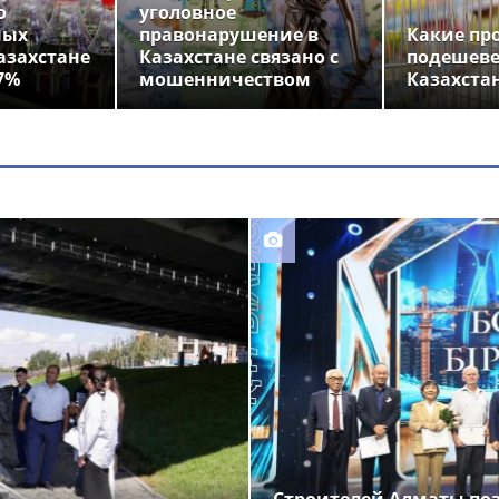
о
уголовное
ных
правонарушение в
Какие пр
азахстане
Казахстане связано с
подешеве
7%
мошенничеством
Казахста