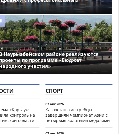
здравили с профессиональным
В Наурызбайском районе реализуются
проекты по программе «Бюджет
народного участия»
ОСТИ
СПОРТ
07 авг 2026
ема «Қорғау»:
Казахстанские гребцы
лила контроль на
завершили чемпионат Азии с
тинской области
четырьмя золотыми медалями
07 авг 2026