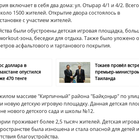
ия включает в себя два дома: ул. Отырар 4/1 и 4/2. Всего
коло 1500 жителей. Открытие двора состоялось в
становке с участием жителей.
ойства были обустроены детская игровая площадка, бол
workout-зона, беседки для отдыха. Также было уложено 
етров асфальтового и тартанового покрытия.
рс доллара в
Токаев провёл встре
захстане опустился
премьер-министро
же 470 тенге
Таиланда
в жилом массиве "Кирпичный" района "Байқоңыр" по ули
и новую детскую игровую площадку. Данная детская пл
не нового детского сада и школы №12.
рии проживает более 2,5 тысяч жителей. Детская игров
ространстве была изношена и стала опасной для детей и
тствия благоустройства.