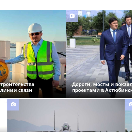
строительства
Дороги, мосты и вокза
 линии связи
проектами в Актюбинс