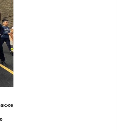
также
о