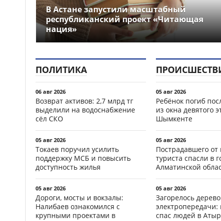
В Астане запустили масштабный
республиканский проект «Читающая
нация»
ПОЛИТИКА
ПРОИСШЕСТВ
06 авг 2026
05 авг 2026
Возврат активов: 2,7 млрд тг
Ребёнок погиб пос
выделили на водоснабжение
из окна девятого э
сёл СКО
Шымкенте
05 авг 2026
05 авг 2026
Токаев поручил усилить
Пострадавшего от
поддержку МСБ и повысить
туриста спасли в г
доступность жилья
Алматинской обла
05 авг 2026
05 авг 2026
Дороги, мосты и вокзалы:
Загорелось дерево
Налибаев ознакомился с
электропередачи:
крупными проектами в
спас людей в Атыр