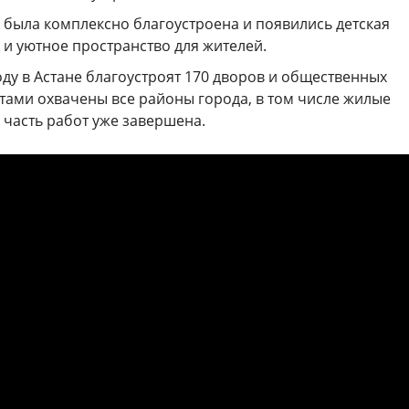
 была комплексно благоустроена и появились детская
и уютное пространство для жителей.
оду в Астане благоустроят 170 дворов и общественных
тами охвачены все районы города, в том числе жилые
 часть работ уже завершена.