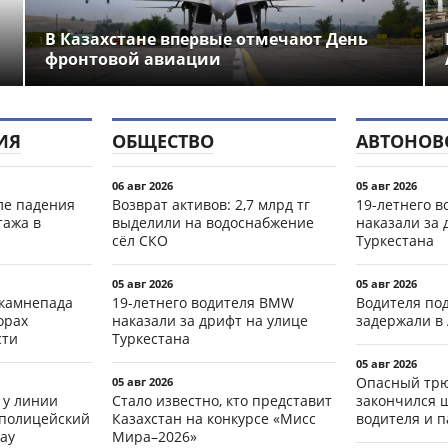
В Казахстане впервые отмечают День
фронтовой авиации
ИЯ
ОБЩЕСТВО
АВТОНОВ
06 авг 2026
05 авг 2026
ле падения
Возврат активов: 2,7 млрд тг
19-летнего 
тажа в
выделили на водоснабжение
наказали за 
сёл СКО
Туркестана
05 авг 2026
05 авг 2026
 камнепада
19-летнего водителя BMW
Водителя по
орах
наказали за дрифт на улице
задержали в
сти
Туркестана
05 авг 2026
Опасный трю
05 авг 2026
 у линии
Стало известно, кто представит
закончился 
 полицейский
Казахстан на конкурсе «Мисс
водителя и 
ау
Мира–2026»