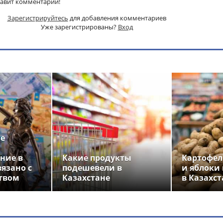
тавит комментарий!
Зарегистрируйтесь
для добавления комментариев
Уже зарегистрированы?
Вход
ье
ние в
Какие продукты
Картофел
вязано с
подешевели в
и яблоки
твом
Казахстане
в Казахст