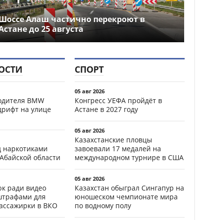
Шоссе Алаш частично перекроют в
Астане до 25 августа
ОСТИ
СПОРТ
05 авг 2026
водителя BMW
Конгресс УЕФА пройдёт в
дрифт на улице
Астане в 2027 году
05 авг 2026
Казахстанские пловцы
д наркотиками
завоевали 17 медалей на
 Абайской области
международном турнире в США
05 авг 2026
к ради видео
Казахстан обыграл Сингапур на
штрафами для
юношеском чемпионате мира
пассажирки в ВКО
по водному полу