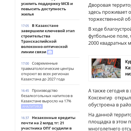
усилить поддержку МСБ и
Дворовая территор
повысить доступность
здесь проживает о
жилья
торжественной об
В Казахстане
17:05
В ходе благоустр
завершили ключевой этап
футбольное поле, 
строительства
Транскаспийской
2000 квадратных м
волоконно-оптической
линии связи
Ку
Современные
17:00
Ка
травматологические центры
откроют во всех регионах
ни
Казахстана до 2027 года
А также сегодня 
Производство
16:45
безалкогольных напитков в
Коксенгир открыл
Казахстане выросло на 17%
обустроена в райо
АНАЛИТИКА
На данной террито
Незаконные кредиты
16:37
площадка в этом п
почти на 2 млрд тг: 21
участника ОПГ осудили в
многолетнего отсу