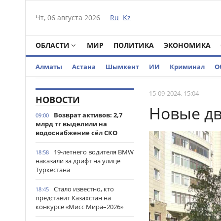
Чт, 06 августа 2026
Ru
Kz
ОБЛАСТИ
МИР
ПОЛИТИКА
ЭКОНОМИКА
Алматы
Астана
Шымкент
ИИ
Криминал
О
15-09-2024, 15:04
НОВОСТИ
Новые дв
Возврат активов: 2,7
09:00
млрд тг выделили на
водоснабжение сёл СКО
19-летнего водителя BMW
18:58
наказали за дрифт на улице
Туркестана
Стало известно, кто
18:45
представит Казахстан на
конкурсе «Мисс Мира–2026»