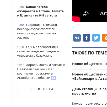
Какая погода
15:18
ожидается в Астане, Алматы
и Шымкенте 6–8 августа
Гидроцикл сломался
15:10
посреди озера: спасатели
помогли отдыхающим на
Алаколе
Единые требования к
15:00
камерам видеонаблюдения
ТАКЖЕ ПО ТЕМЕ
утвердили в Казахстане
Новое общественно
Дороги, мосты и вокзалы:
14:47
Налибаев ознакомился с
крупными проектами в
Новое общественно
Актюбинской области
«Байконыр» в Аста
Скупщика банковских
14:30
ВСЕ НОВОСТИ
День столицы: в р
карт задержали в Актобе
пространства
В Астане запустили
14:22
Комментарии отсутств
масштабный республиканский