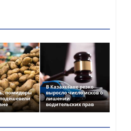
В Казахстане резко
ь, помидоры
выросло число исков о
 подешевели
лишении
ане
водительских прав