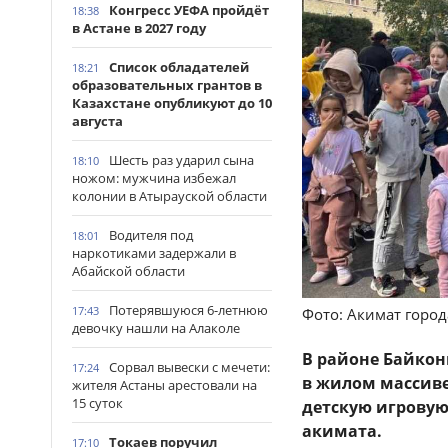
Конгресс УЕФА пройдёт
18:38
в Астане в 2027 году
Список обладателей
18:21
образовательных грантов в
Казахстане опубликуют до 10
августа
Шесть раз ударил сына
18:10
ножом: мужчина избежал
колонии в Атырауской области
Водителя под
18:01
наркотиками задержали в
Абайской области
Потерявшуюся 6-летнюю
17:43
Фото: Акимат горо
девочку нашли на Алаколе
В районе Байкон
Сорвал вывески с мечети:
17:24
в жилом массив
жителя Астаны арестовали на
15 суток
детскую игровую
акимата.
Токаев поручил
17:10