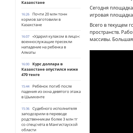
Казахстане
Сегодня площадка
Почти 20 млн тонн
игровая площадка 
16:26
кормов заготовили в
Всего в текущем г
Казахстане
пространств. Рабо
«Ударил кулаком в лицо»:
16:07
массивы. Большая
военнослужащие пресекли
нападение на ребенка в
Алматы
Курс доллара в
16:00
Казахстане опустился ниже
470 тенге
Ребёнок погиб после
15:44
падения из окна девятого этажа
в Шымкенте
Судебного исполнителя
15:36
заподозрили в переводе
родственникам более 3 млн тг
со спецсчёта в Мангистауской
области