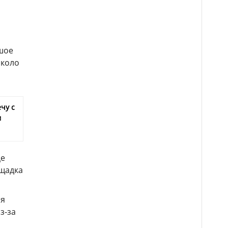
ьшое
около
чу с
м
це
ощадка
ая
з-за