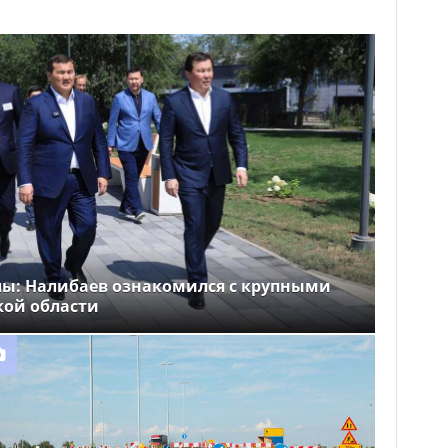
лы: Налибаев ознакомился с крупными
кой области