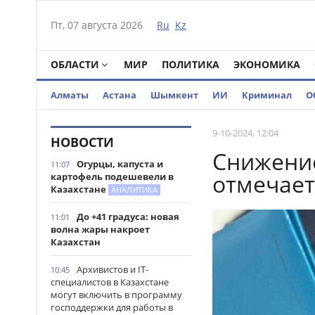
Пт, 07 августа 2026
Ru
Kz
ОБЛАСТИ
МИР
ПОЛИТИКА
ЭКОНОМИКА
Алматы
Астана
Шымкент
ИИ
Криминал
О
9-10-2024, 12:04
НОВОСТИ
Снижение
Огурцы, капуста и
11:07
отмечает
картофель подешевели в
Казахстане
АНАЛИТИКА
До +41 градуса: новая
11:01
волна жары накроет
Казахстан
Архивистов и IT-
10:45
специалистов в Казахстане
могут включить в программу
господдержки для работы в