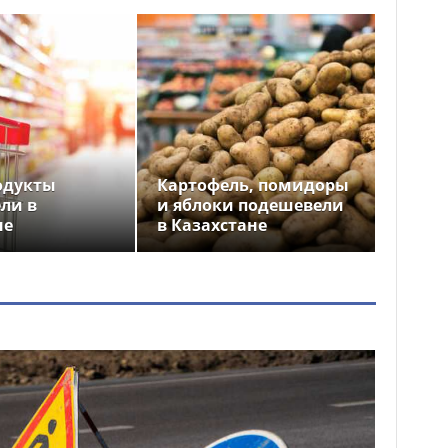
одукты
Картофель, помидоры
ли в
и яблоки подешевели
не
в Казахстане