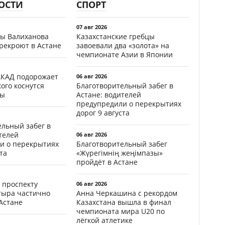
ОСТИ
СПОРТ
07 авг 2026
цы Валиханова
Казахстанские гребцы
рекроют в Астане
завоевали два «золота» на
чемпионате Азии в Японии
АКАД подорожает
06 авг 2026
кого коснутся
Благотворительный забег в
фы
Астане: водителей
предупредили о перекрытиях
дорог 9 августа
ельный забег в
телей
06 авг 2026
и о перекрытиях
Благотворительный забег
та
«Жүрегімнің жеңімпазы»
пройдёт в Астане
 проспекту
06 авг 2026
тыра частично
Анна Черкашина с рекордом
Астане
Казахстана вышла в финал
чемпионата мира U20 по
лёгкой атлетике