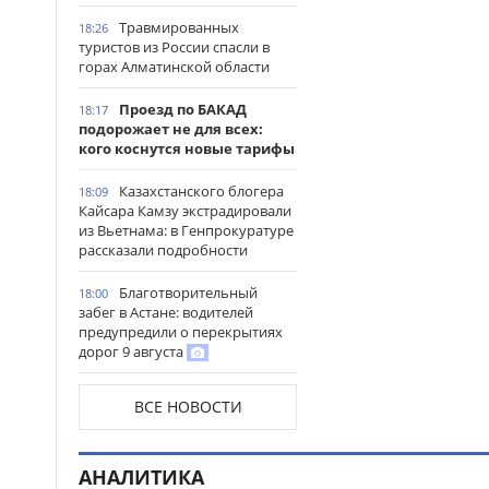
Травмированных
18:26
туристов из России спасли в
горах Алматинской области
Проезд по БАКАД
18:17
подорожает не для всех:
кого коснутся новые тарифы
Казахстанского блогера
18:09
Кайсара Камзу экстрадировали
из Вьетнама: в Генпрокуратуре
рассказали подробности
Благотворительный
18:00
забег в Астане: водителей
предупредили о перекрытиях
дорог 9 августа
Прямой эфир в TikTok
17:42
ВСЕ НОВОСТИ
закончился штрафом для
жительницы Семея
АНАЛИТИКА
Рост цен на социально
17:32