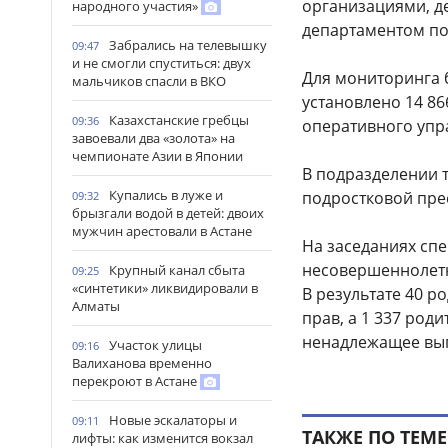
организациями, д
народного участия»
департаментом по
Забрались на телевышку
09:47
и не смогли спуститься: двух
Для мониторинга 
мальчиков спасли в ВКО
установлено 14 8
Казахстанские гребцы
09:36
оперативного упр
завоевали два «золота» на
чемпионате Азии в Японии
В подразделении т
Купались в луже и
подростковой прес
09:32
брызгали водой в детей: двоих
мужчин арестовали в Астане
На заседаниях сп
несовершеннолетн
Крупный канал сбыта
09:25
«синтетики» ликвидировали в
В результате 40 
Алматы
прав, а 1 337 род
ненадлежащее вып
Участок улицы
09:16
Валиханова временно
перекроют в Астане
Новые эскалаторы и
09:11
ТАКЖЕ ПО ТЕМЕ
лифты: как изменится вокзал