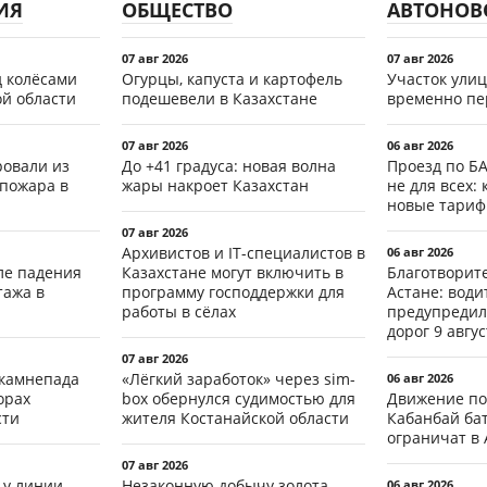
ИЯ
ОБЩЕСТВО
АВТОНОВ
07 авг 2026
07 авг 2026
д колёсами
Огурцы, капуста и картофель
Участок ули
ой области
подешевели в Казахстане
временно пе
07 авг 2026
06 авг 2026
ровали из
До +41 градуса: новая волна
Проезд по Б
 пожара в
жары накроет Казахстан
не для всех: 
новые тари
07 авг 2026
Архивистов и IT-специалистов в
06 авг 2026
ле падения
Казахстане могут включить в
Благотворит
тажа в
программу господдержки для
Астане: води
работы в сёлах
предупредил
дорог 9 авгус
07 авг 2026
 камнепада
«Лёгкий заработок» через sim-
06 авг 2026
орах
box обернулся судимостью для
Движение по
сти
жителя Костанайской области
Кабанбай ба
ограничат в 
07 авг 2026
 у линии
Незаконную добычу золота
06 авг 2026