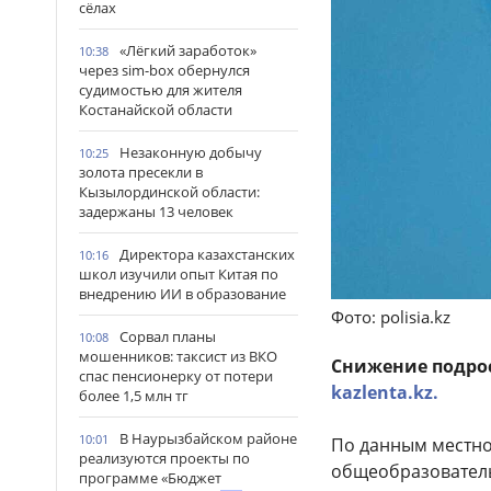
сёлах
«Лёгкий заработок»
10:38
через sim-box обернулся
судимостью для жителя
Костанайской области
Незаконную добычу
10:25
золота пресекли в
Кызылординской области:
задержаны 13 человек
Директора казахстанских
10:16
школ изучили опыт Китая по
внедрению ИИ в образование
Фото: polisia.kz
Сорвал планы
10:08
мошенников: таксист из ВКО
Снижение подрос
спас пенсионерку от потери
kazlenta.kz.
более 1,5 млн тг
В Наурызбайском районе
10:01
По данным местно
реализуются проекты по
общеобразователь
программе «Бюджет