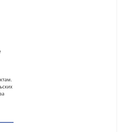
е
ктам.
ьских
за