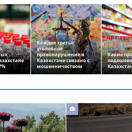
Каждое третье
о
уголовное
ных
правонарушение в
Какие пр
азахстане
Казахстане связано с
подешеве
7%
мошенничеством
Казахста