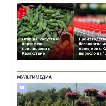
значимые продукты в
Казахстане замедлился
почти в четыре раза
«Таза Қазақстан»: более
17:24
22 тысяч жителей Алматинской
области приняли участие в
экологической акции
Огурцы, капуста и
Производств
Астанчанку наказали за
17:19
картофель
безалкоголь
купание в запрещённом месте
подешевели в
напитков в К
Казахстане
выросло на 1
Бектенов принял участие
17:09
в заседании Евразийского
межправительственного
совета в узком формате в
Чолпон-Ате
МУЛЬТИМЕДИА
Подсудимого лишили
17:01
последнего слова в
Алматинской области
Движение по проспекту
16:42
Кабанбай батыра частично