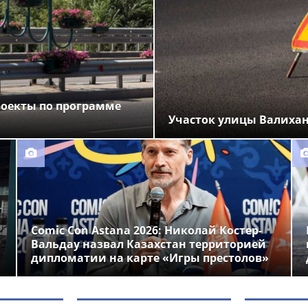
роекты по программе
Участок улицы Валихан
Comic Con Astana 2026: Николай Костер-
Вальдау назвал Казахстан территорией
дипломатии на карте «Игры престолов»