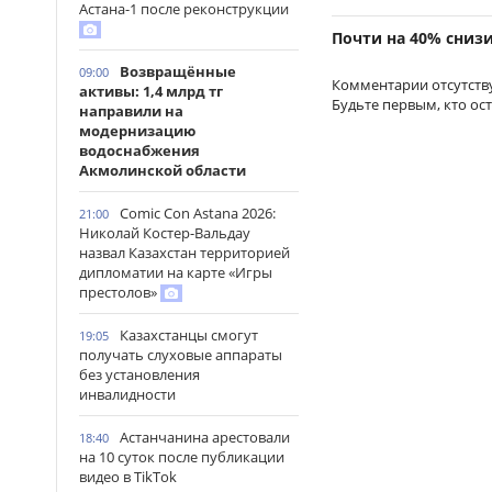
Астана-1 после реконструкции
Почти на 40% сниз
Возвращённые
09:00
Комментарии отсутств
активы: 1,4 млрд тг
Будьте первым, кто ос
направили на
модернизацию
водоснабжения
Акмолинской области
Comic Con Astana 2026:
21:00
Николай Костер-Вальдау
назвал Казахстан территорией
дипломатии на карте «Игры
престолов»
Казахстанцы смогут
19:05
получать слуховые аппараты
без установления
инвалидности
Астанчанина арестовали
18:40
на 10 суток после публикации
видео в TikTok