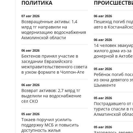
ПОЛИТИКА
ПРОИСШЕСТВ
07 авг 2026
06 авг 2026
Возвращённые активы: 1,4
Пешеход погиб по
млрд тг направили на
авто в Костанайск
модернизацию водоснабжения
Акмолинской области
06 авг 2026
14 человек эвакуи
жилого дома из-за
06 авг 2026
Бектенов принял участие в
донерной в Актобе
заседании Евразийского
межправительственного совета
05 авг 2026
в узком формате в Чолпон-Ате
Ребёнок погиб пос
из окна девятого э
Шымкенте
06 авг 2026
Возврат активов: 2,7 млрд тг
выделили на водоснабжение
05 авг 2026
сёл СКО
Пострадавшего от
туриста спасли в г
Алматинской обла
05 авг 2026
Токаев поручил усилить
поддержку МСБ и повысить
05 авг 2026
доступность жилья
Загорелось дерево