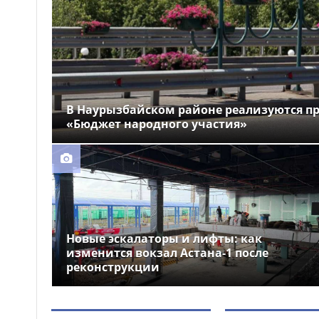
ограничат в Астане
Очередная
16:34
сельскохозяйственная ярмарка
пройдёт в Астане 8–9 августа
Доллар немного
16:22
В Наурызбайском районе реализуются п
подешевел в Казахстане
«Бюджет народного участия»
Новые эскалаторы и лифты: как
изменится вокзал Астана-1 после
реконструкции