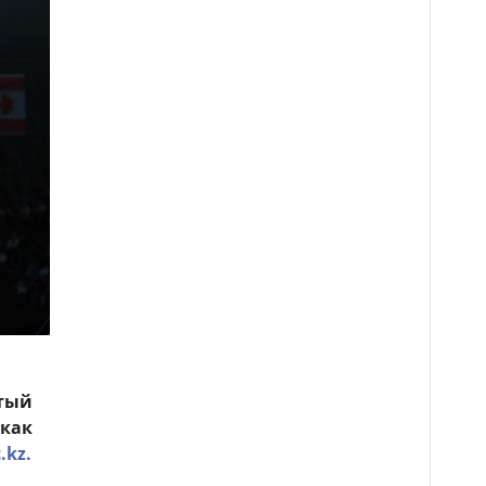
ятый
 как
.kz.