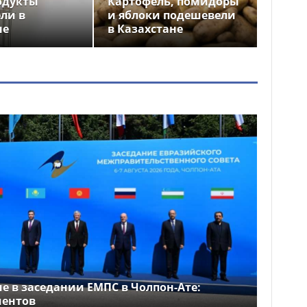
одукты
Картофель, помидоры
ли в
и яблоки подешевели
не
в Казахстане
е в заседании ЕМПС в Чолпон-Ате:
ментов