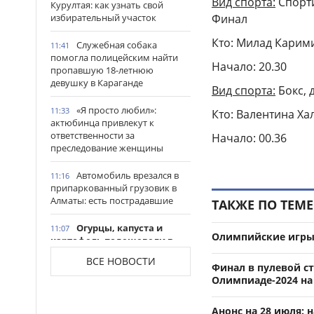
Вид спорта:
Спорти
Курултая: как узнать свой
Финал
избирательный участок
Кто: Милад Карим
Служебная собака
11:41
помогла полицейским найти
Начало: 20.30
пропавшую 18-летнюю
девушку в Караганде
Вид спорта:
Бокс, 
«Я просто любил»:
11:33
Кто: Валентина Ха
актюбинца привлекут к
ответственности за
Начало: 00.36
преследование женщины
Автомобиль врезался в
11:16
припаркованный грузовик в
Алматы: есть пострадавшие
ТАКЖЕ ПО ТЕМЕ
Огурцы, капуста и
11:07
Олимпийские игры-
картофель подешевели в
Казахстане
АНАЛИТИКА
ВСЕ НОВОСТИ
Финал в пулевой ст
Олимпиаде-2024 на
До +41 градуса: новая
11:01
волна жары накроет
Казахстан
Анонс на 28 июля: 