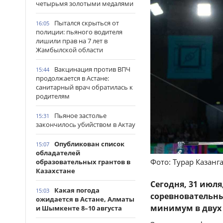
четырьмя золотыми медалями
Пытался скрыться от
16:05
полиции: пьяного водителя
лишили прав на 7 лет в
Жамбылской области
Вакцинация против ВПЧ
15:44
продолжается в Астане:
санитарный врач обратилась к
родителям
Пьяное застолье
15:31
закончилось убийством в Актау
Опубликован список
15:07
обладателей
Фото: Турар Казанг
образовательных грантов в
Казахстане
Сегодня, 31 июл
Какая погода
15:03
соревновательны
ожидается в Астане, Алматы
минимум в двух
и Шымкенте 8–10 августа