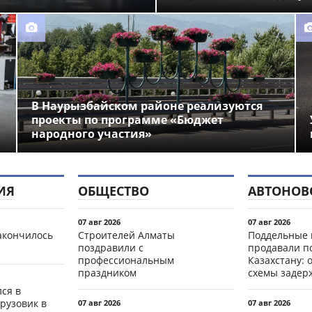
В Наурызбайском районе реализуются
проекты по программе «Бюджет
народного участия»
ИЯ
ОБЩЕСТВО
АВТОНОВ
07 авг 2026
07 авг 2026
акончилось
Строителей Алматы
Поддельные 
поздравили с
продавали п
профессиональным
Казахстану: 
праздником
схемы задер
ся в
рузовик в
07 авг 2026
07 авг 2026