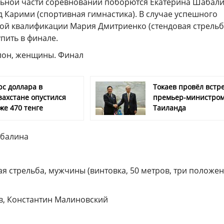
льной части соревнований поборются Екатерина Шабал
д Карими (спортивная гимнастика). В случае успешного
ой квалификации Мария Дмитриенко (стендовая стрельб
пить в финале.
лон, женщины. Финал
рс доллара в
Токаев провёл встре
захстане опустился
премьер-министро
же 470 тенге
Таиланда
абалина
я стрельба, мужчины (винтовка, 50 метров, три положен
ев, Константин Малиновский