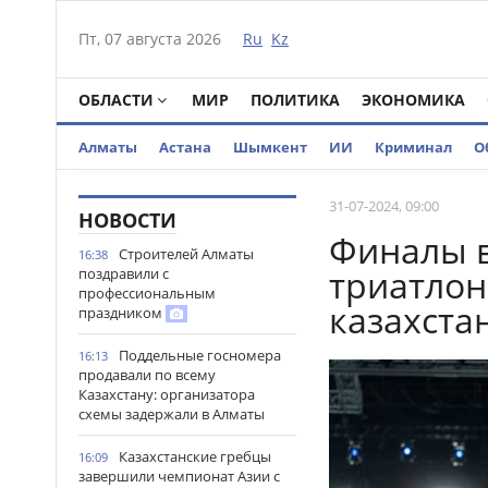
Пт, 07 августа 2026
Ru
Kz
ОБЛАСТИ
МИР
ПОЛИТИКА
ЭКОНОМИКА
Алматы
Астана
Шымкент
ИИ
Криминал
О
31-07-2024, 09:00
НОВОСТИ
Финалы в
Строителей Алматы
16:38
триатлон
поздравили с
профессиональным
казахста
праздником
Поддельные госномера
16:13
продавали по всему
Казахстану: организатора
схемы задержали в Алматы
Казахстанские гребцы
16:09
завершили чемпионат Азии с