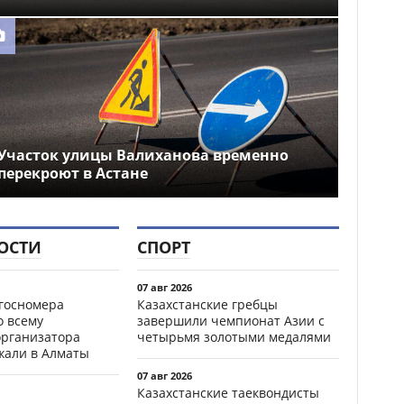
Участок улицы Валиханова временно
перекроют в Астане
ОСТИ
СПОРТ
07 авг 2026
госномера
Казахстанские гребцы
о всему
завершили чемпионат Азии с
организатора
четырьмя золотыми медалями
жали в Алматы
07 авг 2026
Казахстанские таеквондисты