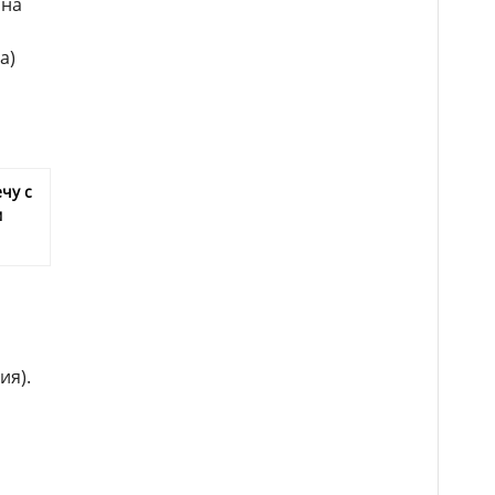
ина
а)
чу с
м
ия).