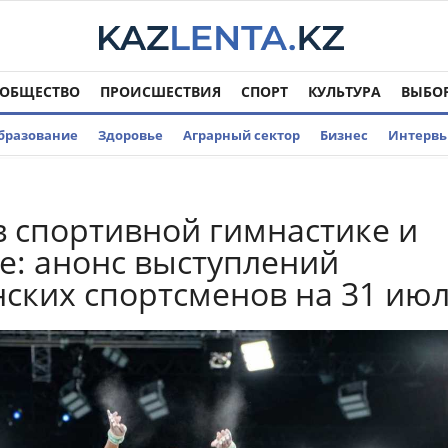
ОБЩЕСТВО
ПРОИСШЕСТВИЯ
СПОРТ
КУЛЬТУРА
ВЫБО
бразование
Здоровье
Аграрный сектор
Бизнес
Интерв
 спортивной гимнастике и
е: анонс выступлений
нских спортсменов на 31 ию