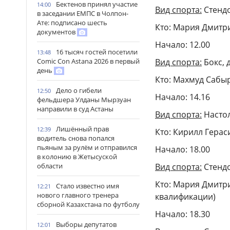
Бектенов принял участие
14:00
Вид спорта:
Стендо
в заседании ЕМПС в Чолпон-
Ате: подписано шесть
Кто: Мария Дмитр
документов
Начало: 12.00
16 тысяч гостей посетили
13:48
Вид спорта:
Бокс, 
Comic Con Astana 2026 в первый
день
Кто: Махмуд Сабыр
Дело о гибели
12:50
Начало: 14.16
фельдшера Улданы Мырзуан
направили в суд Астаны
Вид спорта:
Настол
Лишённый прав
12:39
Кто: Кирилл Герас
водитель снова попался
пьяным за рулём и отправился
Начало: 18.00
в колонию в Жетысуской
Вид спорта:
Стендо
области
Кто: Мария Дмитр
Стало известно имя
12:21
нового главного тренера
квалификации)
сборной Казахстана по футболу
Начало: 18.30
Выборы депутатов
12:01