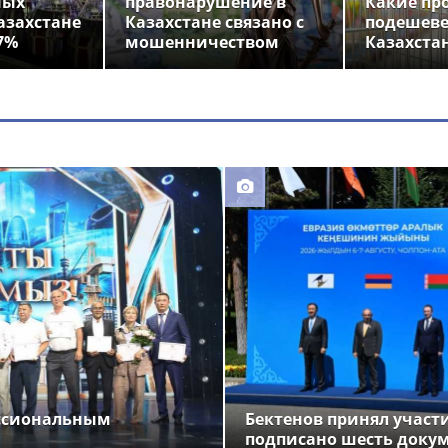
ных
правонарушение в
Какие пр
азахстане
Казахстане связано с
подешеве
7%
мошенничеством
Казахста
ессиональным
Бектенов принял участи
подписано шесть доку