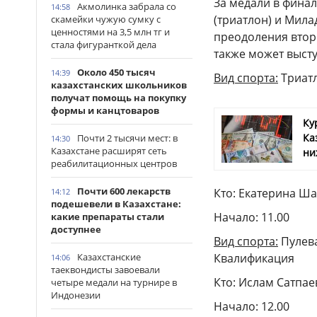
За медали в фина
Акмолинка забрала со
14:58
(триатлон) и Мила
скамейки чужую сумку с
ценностями на 3,5 млн тг и
преодоления втор
стала фигуранткой дела
также может высту
Около 450 тысяч
14:39
Вид спорта:
Триат
казахстанских школьников
получат помощь на покупку
формы и канцтоваров
Ку
Ка
Почти 2 тысячи мест: в
14:30
Казахстане расширят сеть
ни
реабилитационных центров
Почти 600 лекарств
Кто: Екатерина Ш
14:12
подешевели в Казахстане:
Начало: 11.00
какие препараты стали
доступнее
Вид спорта:
Пулева
Квалификация
Казахстанские
14:06
таеквондисты завоевали
Кто: Ислам Сатпа
четыре медали на турнире в
Индонезии
Начало: 12.00