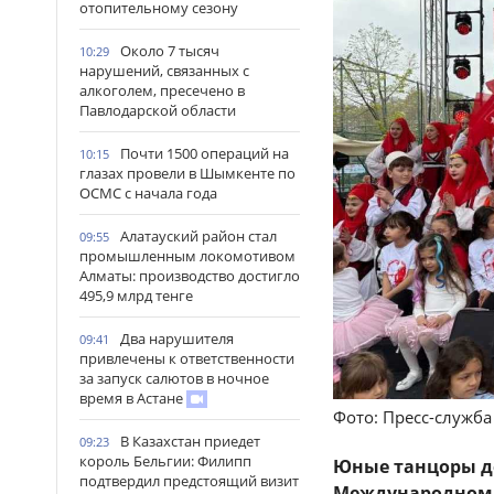
отопительному сезону
Около 7 тысяч
10:29
нарушений, связанных с
алкоголем, пресечено в
Павлодарской области
Почти 1500 операций на
10:15
глазах провели в Шымкенте по
ОСМС с начала года
Алатауский район стал
09:55
промышленным локомотивом
Алматы: производство достигло
495,9 млрд тенге
Два нарушителя
09:41
привлечены к ответственности
за запуск салютов в ночное
время в Астане
Фото: Пресс-служб
В Казахстан приедет
09:23
король Бельгии: Филипп
Юные танцоры де
подтвердил предстоящий визит
Международном д