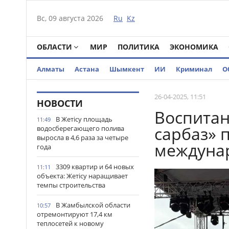
Вс, 09 августа 2026
Ru
Kz
ОБЛАСТИ
МИР
ПОЛИТИКА
ЭКОНОМИКА
Алматы
Астана
Шымкент
ИИ
Криминал
О
26-04-2025, 11:51
НОВОСТИ
Воспитан
В Жетісу площадь
11:49
сарбаз» 
водосберегающего полива
выросла в 4,6 раза за четыре
междунар
года
3309 квартир и 64 новых
11:11
объекта: Жетісу наращивает
темпы строительства
В Жамбылской области
10:57
отремонтируют 17,4 км
теплосетей к новому