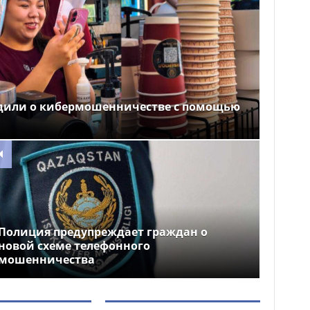
дили о кибермошенничестве с помощью
Полиция предупреждает граждан о
новой схеме телефонного
мошенничества