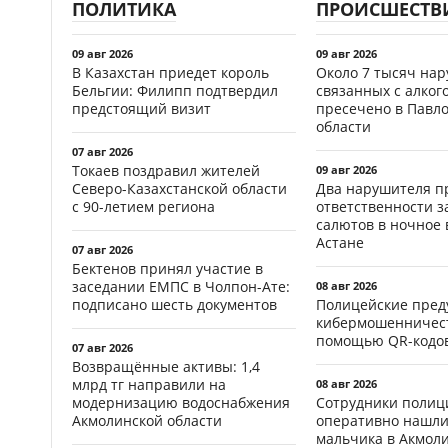
ПОЛИТИКА
ПРОИСШЕСТВ
09 авг 2026
09 авг 2026
В Казахстан приедет король
Около 7 тысяч на
Бельгии: Филипп подтвердил
связанных с алког
предстоящий визит
пресечено в Павл
области
07 авг 2026
Токаев поздравил жителей
09 авг 2026
Северо-Казахстанской области
Два нарушителя п
с 90-летием региона
ответственности з
салютов в ночное 
Астане
07 авг 2026
Бектенов принял участие в
заседании ЕМПС в Чолпон-Ате:
08 авг 2026
подписано шесть документов
Полицейские пред
кибермошенничест
помощью QR-кодов
07 авг 2026
Возвращённые активы: 1,4
млрд тг направили на
08 авг 2026
модернизацию водоснабжения
Сотрудники полиц
Акмолинской области
оперативно нашли
мальчика в Акмол