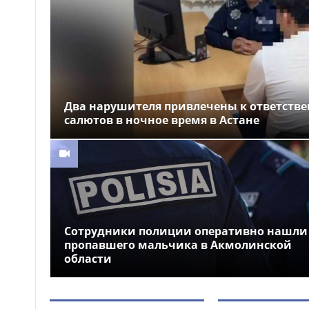
на аварийно опасных участках
в Алматинской области
На БАКАД изменен
13:55
порядок оплаты проезда: для
добросовестных
пользователей стоимость
остается прежней
Два нарушителя привлечены к ответстве
салютов в ночное время в Астане
Легендарные игры и
13:34
рыцари из средневековья: что
приготовили для гостей Comic
Con Astana 2026
Сотрудники полиции оперативно нашли
пропавшего мальчика в Акмолинской
области