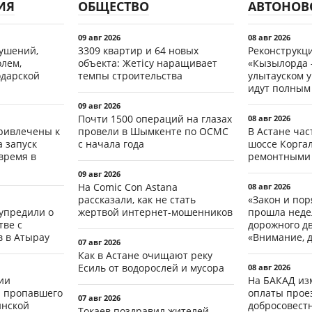
ИЯ
ОБЩЕСТВО
АВТОНОВ
09 авг 2026
08 авг 2026
рушений,
3309 квартир и 64 новых
Реконструкц
олем,
объекта: Жетісу наращивает
«Кызылорда –
одарской
темпы строительства
улытауском 
идут полным
09 авг 2026
Почти 1500 операций на глазах
08 авг 2026
ривлечены к
провели в Шымкенте по ОСМС
В Астане ча
а запуск
с начала года
шоссе Коргал
время в
ремонтными
09 авг 2026
На Comic Con Astana
08 авг 2026
рассказали, как не стать
«Закон и пор
упредили о
жертвой интернет-мошенников
прошла неде
ве с
дорожного д
 в Атырау
«Внимание, д
07 авг 2026
Как в Астане очищают реку
Есиль от водорослей и мусора
08 авг 2026
ии
На БАКАД из
 пропавшего
оплаты проез
07 авг 2026
инской
добросовест
Токаев поздравил жителей