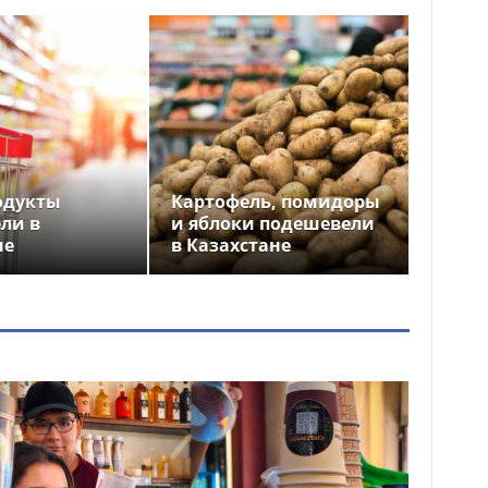
одукты
Картофель, помидоры
ли в
и яблоки подешевели
не
в Казахстане