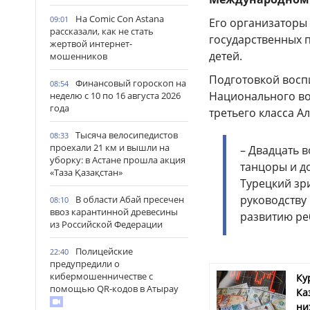
На Comic Con Astana
09:01
Его организаторы
рассказали, как не стать
государственных 
жертвой интернет-
детей.
мошенников
Подготовкой восп
Финансовый гороскоп на
08:54
Национального во
неделю с 10 по 16 августа 2026
года
третьего класса 
Тысяча велосипедистов
08:33
проехали 21 км и вышли на
– Двадцать 
уборку: в Астане прошла акция
танцоры и д
«Таза Қазақстан»
Турецкий зр
руководству
В области Абай пресечен
08:10
ввоз карантинной древесины
развитию ре
из Российской Федерации
Полицейские
22:40
предупредили о
кибермошенничестве с
Ку
помощью QR-кодов в Атырау
Ка
ни