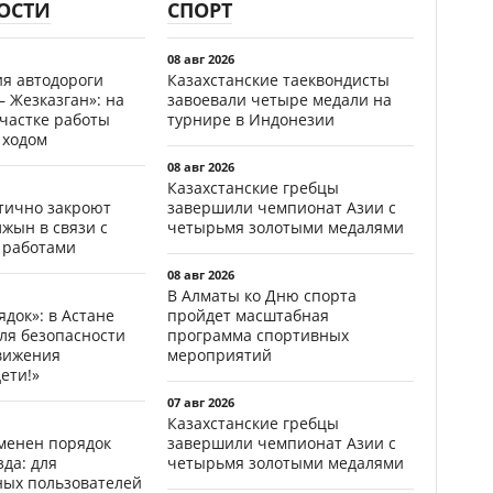
ОСТИ
СПОРТ
08 авг 2026
ия автодороги
Казахстанские таеквондисты
 Жезказган»: на
завоевали четыре медали на
участке работы
турнире в Индонезии
 ходом
08 авг 2026
Казахстанские гребцы
стично закроют
завершили чемпионат Азии с
жын в связи с
четырьмя золотыми медалями
 работами
08 авг 2026
В Алматы ко Дню спорта
ядок»: в Астане
пройдет масштабная
ля безопасности
программа спортивных
вижения
мероприятий
ети!»
07 авг 2026
Казахстанские гребцы
менен порядок
завершили чемпионат Азии с
да: для
четырьмя золотыми медалями
ных пользователей