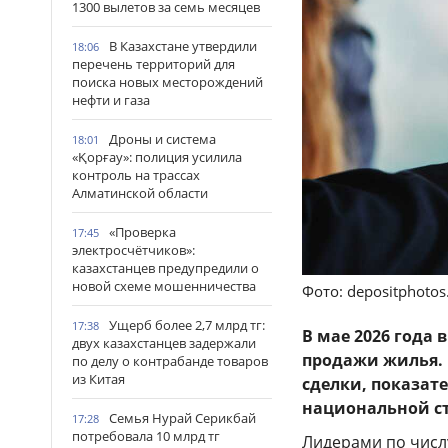
1300 вылетов за семь месяцев
В Казахстане утвердили
18:06
перечень территорий для
поиска новых месторождений
нефти и газа
Дроны и система
18:01
«Қорғау»: полиция усилила
контроль на трассах
Алматинской области
«Проверка
17:45
электросчётчиков»:
казахстанцев предупредили о
новой схеме мошенничества
Фото: depositphoto
Ущерб более 2,7 млрд тг:
17:38
В мае 2026 года 
двух казахстанцев задержали
продажи жилья. 
по делу о контрабанде товаров
из Китая
сделки, показате
национальной ст
Семья Нурай Серикбай
17:28
потребовала 10 млрд тг
Лидерами по числу