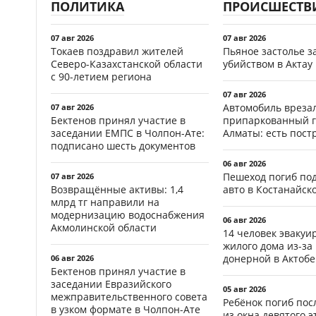
ПОЛИТИКА
ПРОИСШЕСТВ
07 авг 2026
07 авг 2026
Токаев поздравил жителей
Пьяное застолье з
Северо-Казахстанской области
убийством в Актау
с 90-летием региона
07 авг 2026
Автомобиль врезал
07 авг 2026
Бектенов принял участие в
припаркованный г
заседании ЕМПС в Чолпон-Ате:
Алматы: есть пос
подписано шесть документов
06 авг 2026
Пешеход погиб по
07 авг 2026
Возвращённые активы: 1,4
авто в Костанайск
млрд тг направили на
модернизацию водоснабжения
06 авг 2026
Акмолинской области
14 человек эвакуи
жилого дома из-за
донерной в Актобе
06 авг 2026
Бектенов принял участие в
заседании Евразийского
05 авг 2026
межправительственного совета
Ребёнок погиб пос
в узком формате в Чолпон-Ате
из окна девятого э