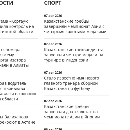
ОСТИ
СПОРТ
07 авг 2026
ема «Қорғау»:
Казахстанские гребцы
лила контроль на
завершили чемпионат Азии с
тинской области
четырьмя золотыми медалями
07 авг 2026
госномера
Казахстанские таеквондисты
о всему
завоевали четыре медали на
организатора
турнире в Индонезии
жали в Алматы
07 авг 2026
Стало известно имя нового
ав водитель
главного тренера сборной
ся пьяным за
Казахстана по футболу
равился в колонию
й области
07 авг 2026
Казахстанские гребцы
завоевали два «золота» на
цы Валиханова
чемпионате Азии в Японии
рекроют в Астане
06 авг 2026