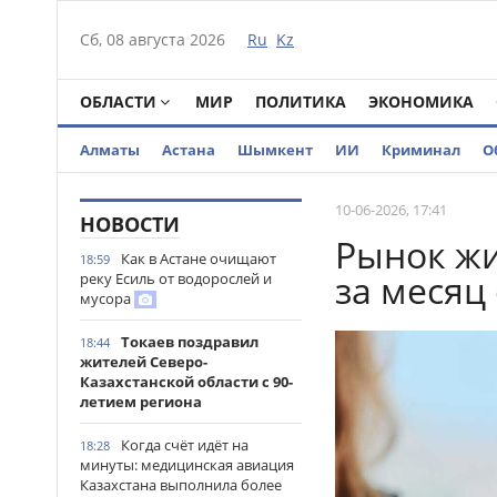
Сб, 08 августа 2026
Ru
Kz
ОБЛАСТИ
МИР
ПОЛИТИКА
ЭКОНОМИКА
Алматы
Астана
Шымкент
ИИ
Криминал
О
10-06-2026, 17:41
НОВОСТИ
Рынок жи
Как в Астане очищают
18:59
за месяц
реку Есиль от водорослей и
мусора
Токаев поздравил
18:44
жителей Северо-
Казахстанской области с 90-
летием региона
Когда счёт идёт на
18:28
минуты: медицинская авиация
Казахстана выполнила более