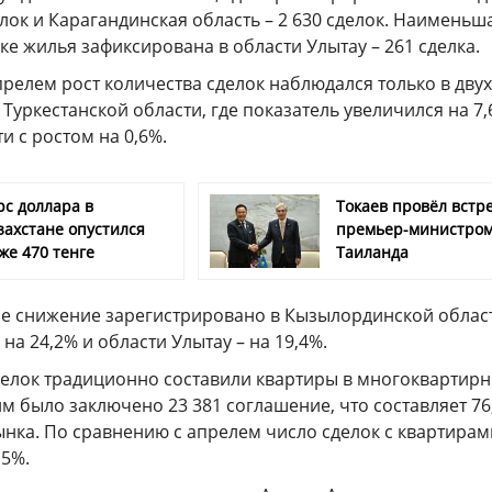
елок и Карагандинская область – 2 630 сделок. Наименьш
ке жилья зафиксирована в области Улытау – 261 сделка.
релем рост количества сделок наблюдался только в двух
 Туркестанской области, где показатель увеличился на 7,
и с ростом на 0,6%.
рс доллара в
Токаев провёл встре
захстане опустился
премьер-министро
же 470 тенге
Таиланда
е снижение зарегистрировано в Кызылординской област
 на 24,2% и области Улытау – на 19,4%.
елок традиционно составили квартиры в многоквартир
им было заключено 23 381 соглашение, что составляет 76
нка. По сравнению с апрелем число сделок с квартирам
,5%.