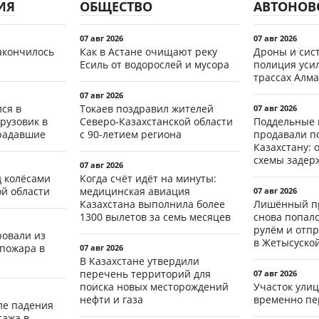
ИЯ
ОБЩЕСТВО
АВТОНОВ
07 авг 2026
07 авг 2026
акончилось
Как в Астане очищают реку
Дроны и сист
Есиль от водорослей и мусора
полиция уси
трассах Алма
07 авг 2026
ся в
Токаев поздравил жителей
07 авг 2026
рузовик в
Северо-Казахстанской области
Поддельные 
традавшие
с 90-летием региона
продавали п
Казахстану: 
схемы задер
07 авг 2026
д колёсами
Когда счёт идёт на минуты:
ой области
медицинская авиация
07 авг 2026
Казахстана выполнила более
Лишённый пр
1300 вылетов за семь месяцев
снова попал
рулём и отп
ровали из
в Жетысуско
 пожара в
07 авг 2026
В Казахстане утвердили
перечень территорий для
07 авг 2026
поиска новых месторождений
Участок ули
нефти и газа
временно пе
ле падения
тажа в