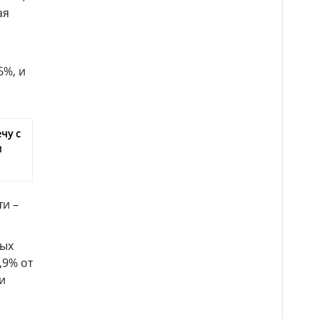
ая
6%, и
чу с
м
и –
ных
,9% от
и