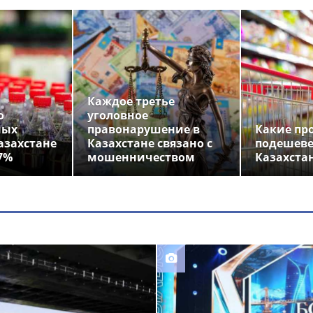
Каждое третье
о
уголовное
ных
правонарушение в
Какие пр
азахстане
Казахстане связано с
подешеве
7%
мошенничеством
Казахста