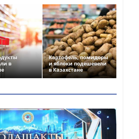
одукты
Картофель, помидоры
ли в
и яблоки подешевели
не
в Казахстане