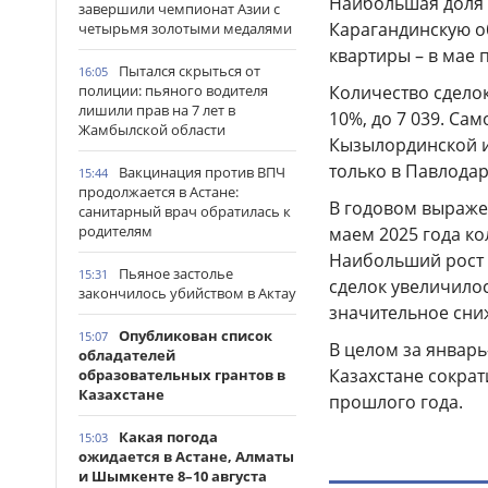
Наибольшая доля 
завершили чемпионат Азии с
Карагандинскую о
четырьмя золотыми медалями
квартиры – в мае 
Пытался скрыться от
16:05
Количество сдело
полиции: пьяного водителя
лишили прав на 7 лет в
10%, до 7 039. С
Жамбылской области
Кызылординской и
только в Павлодар
Вакцинация против ВПЧ
15:44
продолжается в Астане:
В годовом выраже
санитарный врач обратилась к
родителям
маем 2025 года ко
Наибольший рост з
Пьяное застолье
15:31
сделок увеличилос
закончилось убийством в Актау
значительное сниж
Опубликован список
15:07
В целом за январь
обладателей
Казахстане сокра
образовательных грантов в
Казахстане
прошлого года.
Какая погода
15:03
ожидается в Астане, Алматы
и Шымкенте 8–10 августа