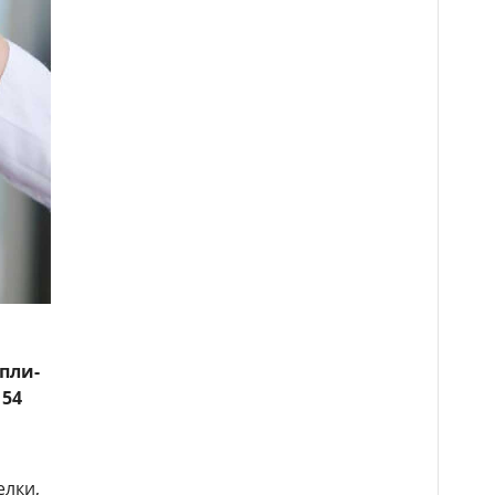
упли-
154
елки,