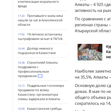
компенсации морального
Алматы – 4 925 сд
вреда
активность на рын
Пропавшего мальчика
17:20
По сравнению с ап
нашли за час в Акмолинской
регионах страны –
области
Атырауской област
19-летнюю астанчанку
17:00
оштрафовали за мат в TikTok
Ку
Доллар немного
16:44
Ка
подорожал в Казахстане
ни
Строителей Алматы
16:38
поздравили с
Наиболее заметно
профессиональным
праздником
на 35,5%, Алматы –
Основную долю сд
Поддельные госномера
16:13
продавали по всему
домах. В мае по н
Казахстану: организатора
общего объема ры
схемы задержали в Алматы
сократилось на 14
Казахстанские гребцы
16:09