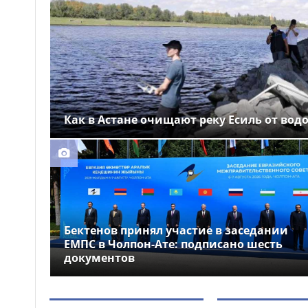
Выборы депутатов
12:01
Курултая: как узнать свой
избирательный участок
Служебная собака
11:41
помогла полицейским найти
пропавшую 18-летнюю
девушку в Караганде
Как в Астане очищают реку Есиль от вод
Бектенов принял участие в заседании
ЕМПС в Чолпон-Ате: подписано шесть
документов