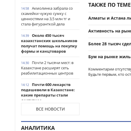
ТАКЖЕ ПО ТЕМЕ
Акмолинка забрала со
14:58
скамейки чужую сумку с
Алматы и Астана л
ценностями на 3,5 млн тг и
стала фигуранткой дела
Активность на рынк
Около 450 тысяч
14:39
казахстанских школьников
Более 28 тысяч сде
получат помощь на покупку
формы и канцтоваров
Бум на рынке жилья
Почти 2 тысячи мест: в
14:30
Казахстане расширят сеть
Комментарии отсутств
реабилитационных центров
Будьте первым, кто ос
Почти 600 лекарств
14:12
подешевели в Казахстане:
какие препараты стали
доступнее
ВСЕ НОВОСТИ
Казахстанские
14:06
таеквондисты завоевали
четыре медали на турнире в
АНАЛИТИКА
Индонезии