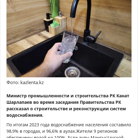
Фото: kazlenta.kz
Министр промышленности и строительства РК Канат
Шарлапаев во время заседания
Правительства
РК
рассказал о
строительств
е
и реконструкции систем
водоснабжения
.
По итогам 2023 года водоснабжение населения составило
98,9% в городах, и 96,6% в
ау
лах.
Жители
9 регион
ов
обеспечены водой на 100%
.
Если а
улы
Манг
ы
стауской