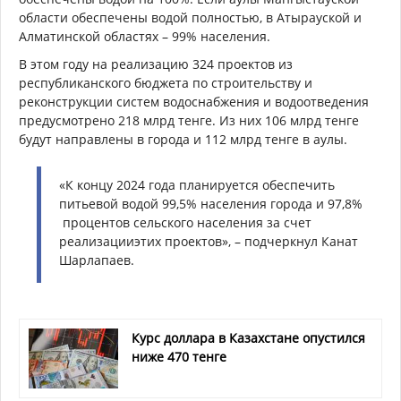
области обеспечены водой
полностью
, в
Атырауской и
Алматинской областях
– 99% населения.
В этом
году на реализацию 324 проектов из
республиканского бюджета по строительству и
реконструкции систем водоснабжения и водоотведения
предусмотрено 218
млрд
тенге.
Из них
106
млрд
тенге
будут направлены в города и 112
млрд
тенге в
аулы
.
«
К концу 2024 года планируется обеспечить
питьевой водой 99,5% населения города и 97,8%
процентов сельского населения за счет
реализаци
и
этих
проектов
», – подчеркнул Канат
Шарлапаев.
Курс доллара в Казахстане опустился
ниже 470 тенге