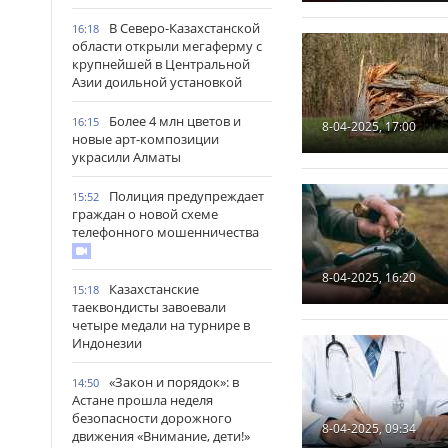
В Северо-Казахстанской
16:18
области открыли мегаферму с
крупнейшей в Центральной
Азии доильной установкой
Более 4 млн цветов и
16:15
8-04-2025, 17:00
новые арт-композиции
украсили Алматы
Полиция предупреждает
15:52
граждан о новой схеме
телефонного мошенничества
8-04-2025, 16:20
Казахстанские
15:18
таеквондисты завоевали
четыре медали на турнире в
Индонезии
«Закон и порядок»: в
14:50
Астане прошла неделя
безопасности дорожного
8-04-2025, 09:34
движения «Внимание, дети!»