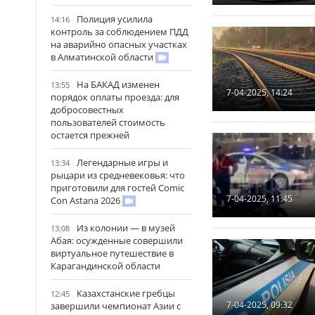
Полиция усилила
14:16
контроль за соблюдением ПДД
на аварийно опасных участках
в Алматинской области
На БАКАД изменен
13:55
7-04-2025, 14:24
порядок оплаты проезда: для
добросовестных
пользователей стоимость
остается прежней
Легендарные игры и
13:34
рыцари из средневековья: что
приготовили для гостей Comic
7-04-2025, 11:45
Con Astana 2026
Из колонии — в музей
13:08
Абая: осужденные совершили
виртуальное путешествие в
Карагандинской области
Казахстанские гребцы
12:45
7-04-2025, 09:32
завершили чемпионат Азии с