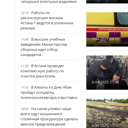
четырьмя золотыми медалями
Работы по
12:19
реконструкции вокзала
Астана-1 ведутся в усиленном
режиме
В высших учебных
7-04-2025, 09:12
11:49
заведениях Министерства
обороны идет отбор
кандидатов
В Астане проводят
11:28
комплексную работу по
очистке реки Есиль
6-04-2025, 15:48
В Алматы ко Дню Абая
11:16
пройдут концерты,
поэтические вечера и выставки
На какие уловки чаще
10:54
всего идут мошенники:
столичная прокуратура сделала
важное предупреждение
6-04-2025, 15:10