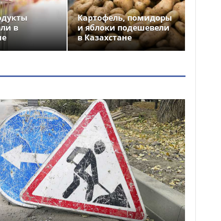
одукты
Картофель, помидоры
ли в
и яблоки подешевели
не
в Казахстане