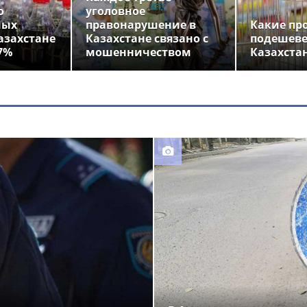
о
уголовное
ных
правонарушение в
Какие пр
азахстане
Казахстане связано с
подешеве
7%
мошенничеством
Казахста