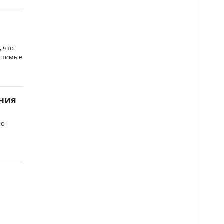
, что
естимые
ения
по