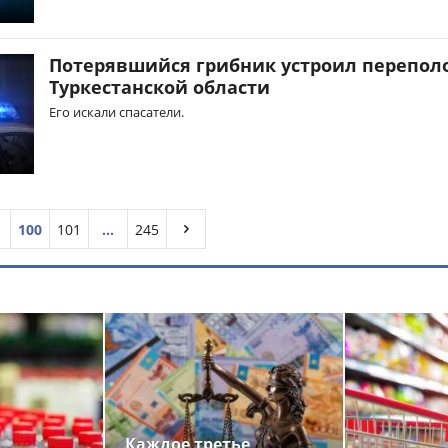
Потерявшийся грибник устроил переполо
Туркестанской области
Его искали спасатели.
100
101
...
245
Каждое третье