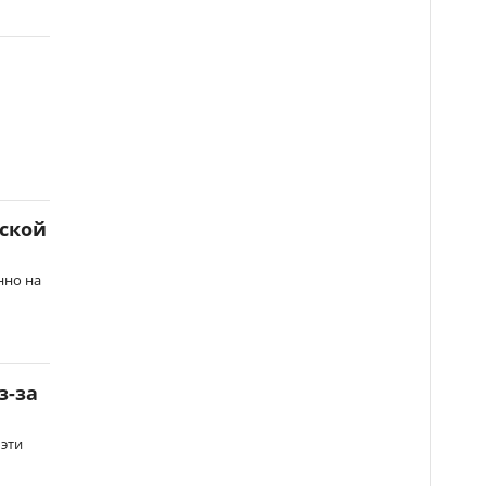
нской
нно на
з-за
 эти