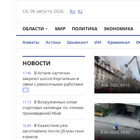
Сб, 08 августа 2026
Ru
Kz
ОБЛАСТИ
МИР
ПОЛИТИКА
ЭКОНОМИКА
Алматы
Астана
Шымкент
ИИ
Криминал
О
НОВОСТИ
В Астане частично
17:46
закроют шоссе Коргалжын в
связи с ремонтными работами
9-04-2025, 09:12
В Вооруженных силах
17:13
стартовал челлендж по чтению
произведений Абая
В Казахстане уже
16:49
заготовлено почти 20 млн тонн
8-04-2025, 18:02
кормов