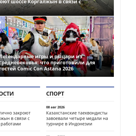
оют шоссе Коргалжын в связи с
Легендарные игры и рыцари из
средневековья: что приготовили для
гостей Comic Con Astana 2026
ОСТИ
СПОРТ
08 авг 2026
стично закроют
Казахстанские таеквондисты
жын в связи с
завоевали четыре медали на
 работами
турнире в Индонезии