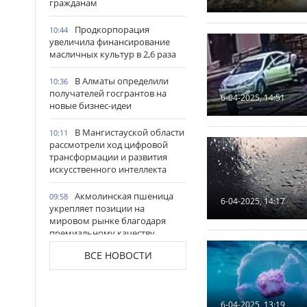
гражданам
Продкорпорация
10:44
увеличила финансирование
масличных культур в 2,6 раза
В Алматы определили
10:36
получателей госгрантов на
6-04-2025, 14:51
новые бизнес-идеи
В Мангистауской области
10:11
рассмотрели ход цифровой
трансформации и развития
искусственного интеллекта
Акмолинская пшеница
09:58
6-04-2025, 14:17
укрепляет позиции на
мировом рынке благодаря
премиальному качеству
ВСЕ НОВОСТИ
В Костанайской области
09:47
состоялось открытие
обновленного вокзала
Аркалыка
6-04-2025, 13:19