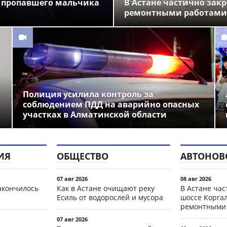
 пропавшего мальчика
В Астане частично закр
ремонтными работами
Полиция усилила контроль за
соблюдением ПДД на аварийно опасных
участках в Алматинской области
ИЯ
ОБЩЕСТВО
АВТОНОВ
07 авг 2026
08 авг 2026
акончилось
Как в Астане очищают реку
В Астане ча
Есиль от водорослей и мусора
шоссе Коргал
ремонтными
07 авг 2026