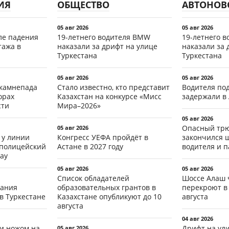
ИЯ
ОБЩЕСТВО
АВТОНОВ
05 авг 2026
05 авг 2026
ле падения
19-летнего водителя BMW
19-летнего 
тажа в
наказали за дрифт на улице
наказали за 
Туркестана
Туркестана
05 авг 2026
05 авг 2026
 камнепада
Стало известно, кто представит
Водителя по
орах
Казахстан на конкурсе «Мисс
задержали в
сти
Мира–2026»
05 авг 2026
Опасный трю
05 авг 2026
 у линии
Конгресс УЕФА пройдёт в
закончился 
 полицейский
Астане в 2027 году
водителя и 
ау
05 авг 2026
05 авг 2026
Список обладателей
Шоссе Алаш 
тания
образовательных грантов в
перекроют в 
в Туркестане
Казахстане опубликуют до 10
августа
августа
04 авг 2026
ли ножом на
Дрифт на ул
05 авг 2026