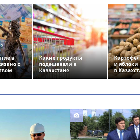
ье
ние в
Какие продукты
Картофел
вязано с
подешевели в
и яблоки
твом
Казахстане
в Казахст