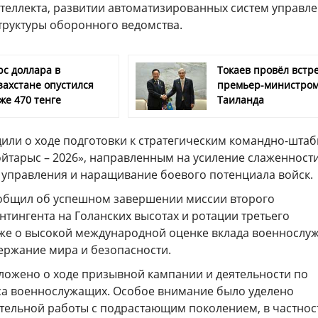
нтеллекта, развитии автоматизированных систем управле
руктуры оборонного ведомства.
рс доллара в
Токаев провёл встре
захстане опустился
премьер-министро
же 470 тенге
Таиланда
или о ходе подготовки к стратегическим командно-шта
ойтарыс – 2026», направленным на усиление слаженност
 управления и наращивание боевого потенциала войск.
общил об успешном завершении миссии второго
тингента на Голанских высотах и ротации третьего
акже о высокой международной оценке вклада военнослу
держание мира и безопасности.
ложено о ходе призывной кампании и деятельности по
а военнослужащих. Особое внимание было уделено
тельной работы с подрастающим поколением, в частнос