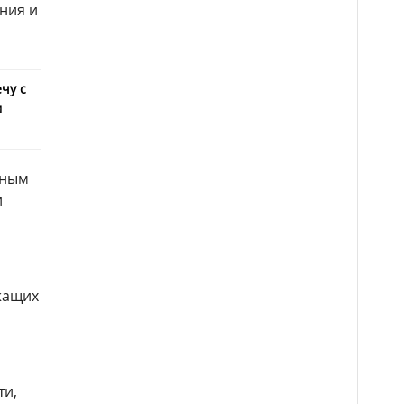
ния и
чу с
м
бным
и
жащих
ти,