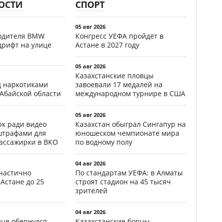
ОСТИ
СПОРТ
05 авг 2026
водителя BMW
Конгресс УЕФА пройдёт в
дрифт на улице
Астане в 2027 году
05 авг 2026
Казахстанские пловцы
д наркотиками
завоевали 17 медалей на
 Абайской области
международном турнире в США
05 авг 2026
к ради видео
Казахстан обыграл Сингапур на
штрафами для
юношеском чемпионате мира
пассажирки в ВКО
по водному полу
04 авг 2026
частично
По стандартам УЕФА: в Алматы
Астане до 25
строят стадион на 45 тысяч
зрителей
04 авг 2026
ице обернулся
Казахстанские борцы