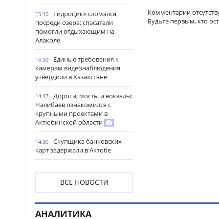
Комментарии отсутств
Гидроцикл сломался
15:10
Будьте первым, кто ос
посреди озера: спасатели
помогли отдыхающим на
Алаколе
Единые требования к
15:00
камерам видеонаблюдения
утвердили в Казахстане
Дороги, мосты и вокзалы:
14:47
Налибаев ознакомился с
крупными проектами в
Актюбинской области
Скупщика банковских
14:30
карт задержали в Актобе
В Астане запустили
14:22
масштабный республиканский
ВСЕ НОВОСТИ
проект «Читающая нация»
Иностранных подростков
14:14
АНАЛИТИКА
спасли в горах Алматинской