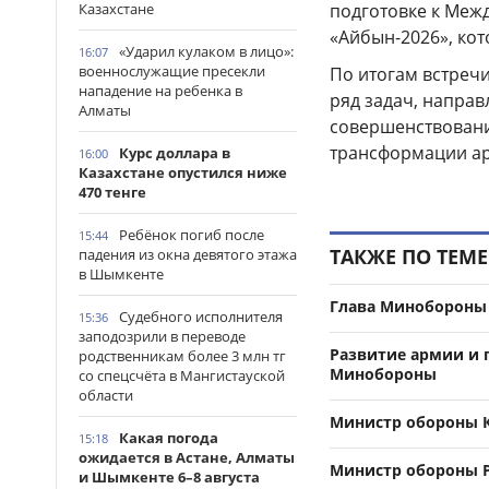
Казахстане
подготовке к Меж
«Айбын-2026», кот
«Ударил кулаком в лицо»:
16:07
военнослужащие пресекли
По итогам встреч
нападение на ребенка в
ряд задач, напра
Алматы
совершенствовани
трансформации а
Курс доллара в
16:00
Казахстане опустился ниже
470 тенге
Ребёнок погиб после
15:44
ТАКЖЕ ПО ТЕМЕ
падения из окна девятого этажа
в Шымкенте
Глава Минобороны 
Судебного исполнителя
15:36
заподозрили в переводе
Развитие армии и 
родственникам более 3 млн тг
Минобороны
со спецсчёта в Мангистауской
области
Министр обороны К
Какая погода
15:18
ожидается в Астане, Алматы
Министр обороны Р
и Шымкенте 6–8 августа