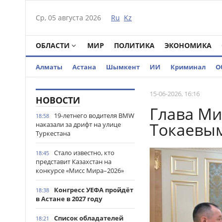
Ср, 05 августа 2026
Ru
Kz
ОБЛАСТИ
МИР
ПОЛИТИКА
ЭКОНОМИКА
Алматы
Астана
Шымкент
ИИ
Криминал
О
15-06-2026, 16:16
НОВОСТИ
Глава Ми
19-летнего водителя BMW
18:58
Токаевы
наказали за дрифт на улице
Туркестана
Стало известно, кто
18:45
представит Казахстан на
конкурсе «Мисс Мира–2026»
Конгресс УЕФА пройдёт
18:38
в Астане в 2027 году
Список обладателей
18:21