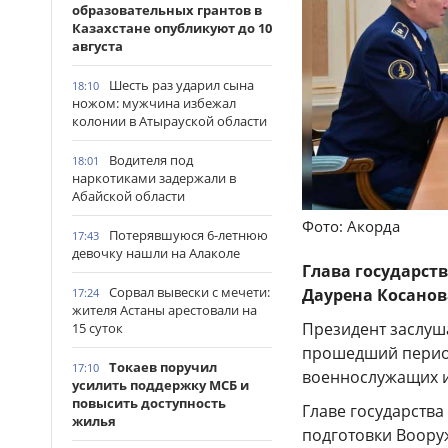
образовательных грантов в
Казахстане опубликуют до 10
августа
Шесть раз ударил сына
18:10
ножом: мужчина избежал
колонии в Атырауской области
Водителя под
18:01
наркотиками задержали в
Абайской области
Фото: Акорда
Потерявшуюся 6-летнюю
17:43
девочку нашли на Алаколе
Глава государст
Сорвал вывески с мечети:
Даурена Косанов
17:24
жителя Астаны арестовали на
Президент заслуша
15 суток
прошедший период
Токаев поручил
17:10
военнослужащих и
усилить поддержку МСБ и
повысить доступность
Главе государств
жилья
подготовки Воору