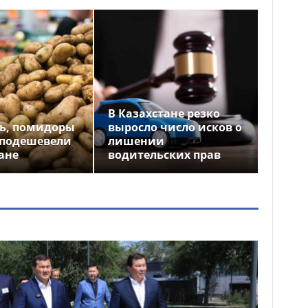
В Казахстане резко
ь, помидоры
выросло число исков о
 подешевели
лишении
ане
водительских прав