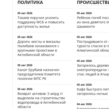
ПОЛИТИКА
ПРОИСШЕСТВ
05 авг 2026
05 авг 2026
Токаев поручил усилить
Ребёнок погиб пос
поддержку МСБ и повысить
из окна девятого э
доступность жилья
Шымкенте
05 авг 2026
05 авг 2026
Дороги, мосты и вокзалы:
Пострадавшего от
Налибаев ознакомился с
туриста спасли в г
крупными проектами в
Алматинской обла
Актюбинской области
05 авг 2026
Загорелось дерево
05 авг 2026
Канат Ерубаев назначен
электропередачи:
председателем Комитета
спас людей в Атыр
геологии МПС РК
05 авг 2026
Кафе быстрого пи
05 авг 2026
Возврат активов: 5 млрд тг
загорелось ночью 
выделили на строительство
водопровода в Актюбинской
04 авг 2026
области
Казахстанку рани