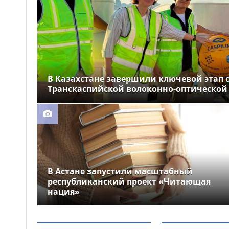
устроили праздник для
крокодила
Почти 12 тысяч км
12:26
электросетей отремонтировали
в Казахстане
В Казахстане завершили ключевой этап 
Транскаспийской волоконно-оптической
В Астане запустили масштабный
республиканский проект «Читающая
нация»