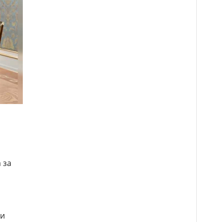
 за
 и