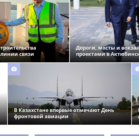
строительства
Дороги, мосты и вокза
 линии связи
проектами в Актюбинс
В Казахстане впервые отмечают День
фронтовой авиации