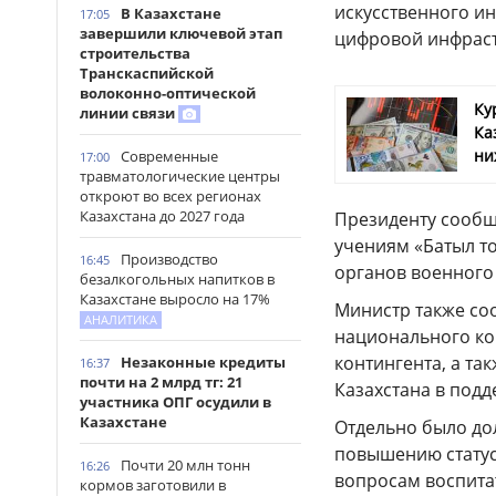
искусственного и
В Казахстане
17:05
завершили ключевой этап
цифровой инфраст
строительства
Транскаспийской
волоконно-оптической
Ку
линии связи
Ка
ни
Современные
17:00
травматологические центры
откроют во всех регионах
Казахстана до 2027 года
Президенту сообщ
учениям «Батыл т
Производство
16:45
органов военного
безалкогольных напитков в
Казахстане выросло на 17%
Министр также со
АНАЛИТИКА
национального кон
контингента, а т
Незаконные кредиты
16:37
почти на 2 млрд тг: 21
Казахстана в под
участника ОПГ осудили в
Казахстане
Отдельно было до
повышению статус
Почти 20 млн тонн
16:26
вопросам воспита
кормов заготовили в