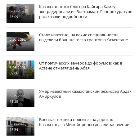
Казахстанского блогера Кайсара Камзу
экстрадировали из Вьетнама: в Генпрокуратуре
6-08-2026,
рассказали подробности
18:09
Стало известно, на какие специальности
выделили больше всего грантов в Казахстане
6-08-2026,
12:55
От поэтических вечеров до форумов: как в
Астане отметят День Абая
6-08-2026,
09:06
Умер известный казахстанский режиссёр Ардак
Амиркулов
5-08-2026,
11:38
Военная техника появится на дорогах
Казахстана: в Минобороны сделали заявление
3-08-2026,
15:34