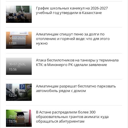
График школьных каникул на 2026-2027
учебный год утвердили в Казахстане
31-07-2026,
09:43
Алматинцам спишут пеню за долги по
отоплению и горячей воде: что для этого
30-07-2026,
нужно
17:01
Атака беспилотников на танкеры у терминала
КТК: в Минэнерго РК сделали заявление
30-07-2026,
15:56
Алматинцам разрешат бесплатно парковать
автомобиль рядом с домом
30-07-2026,
12:24
В Астане распределили более 300
образовательных грантов акимата: куда
29-07-2026,
обращаться абитуриентам
15:14