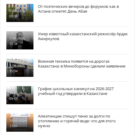
От поэтических вечеров до форумов: как в
Астане отметят День Абая
6-08-2026,
09:06
Умер известный казахстанский режиссёр Ардак
Амиркулов
5-08-2026,
11:38
Военная техника появится на дорогах
Казахстана: в Минобороны сделали заявление
3-08-2026,
15:34
График школьных каникул на 2026-2027
учебный год утвердили в Казахстане
31-07-2026,
09:43
Алматинцам спишут пеню за долги по
отоплению и горячей воде: что для этого
30-07-2026,
нужно
17:01