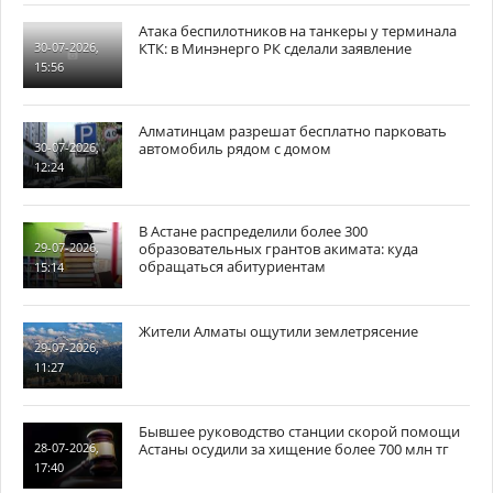
Атака беспилотников на танкеры у терминала
КТК: в Минэнерго РК сделали заявление
30-07-2026,
15:56
Алматинцам разрешат бесплатно парковать
автомобиль рядом с домом
30-07-2026,
12:24
В Астане распределили более 300
образовательных грантов акимата: куда
29-07-2026,
обращаться абитуриентам
15:14
Жители Алматы ощутили землетрясение
29-07-2026,
11:27
Бывшее руководство станции скорой помощи
Астаны осудили за хищение более 700 млн тг
28-07-2026,
17:40