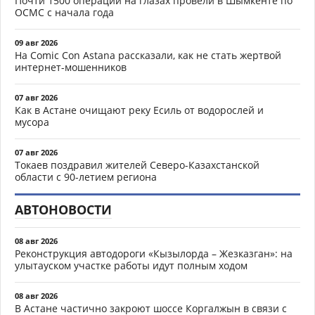
Почти 1500 операций на глазах провели в Шымкенте по
ОСМС с начала года
09 авг 2026
На Comic Con Astana рассказали, как не стать жертвой
интернет-мошенников
07 авг 2026
Как в Астане очищают реку Есиль от водорослей и
мусора
07 авг 2026
Токаев поздравил жителей Северо-Казахстанской
области с 90-летием региона
АВТОНОВОСТИ
08 авг 2026
Реконструкция автодороги «Кызылорда – Жезказган»: на
улытауском участке работы идут полным ходом
08 авг 2026
В Астане частично закроют шоссе Коргалжын в связи с