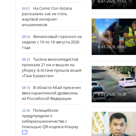
8-07-2026, 11:02
На Comic Con Astana
09:01
рассказали, как не стать
жертвой интернет-
мошенников
Финансовый гороскоп на
08:54
неделю с 10 по 16 августа 2026
8-07-2026, 10:45
года
Тысяча велосипедистов
08:33
проехали 21 км и вышли на
уборку: в Астане прошла акция
«Таза Қазақстан»
В области Абай пресечен
08:10
ввоз карантинной древесины
8-07-2026, 10:38
из Российской Федерации
Полицейские
22:40
предупредили о
кибермошенничестве с
помощью QR-кодов в Атырау