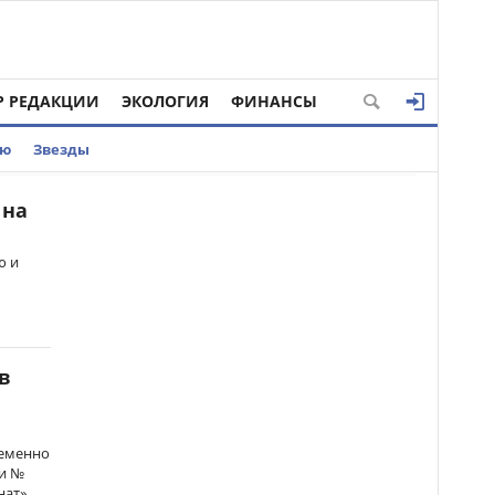
Р РЕДАКЦИИ
ЭКОЛОГИЯ
ФИНАНСЫ
ью
Звезды
 на
ю и
в
ременно
 и №
нат»,