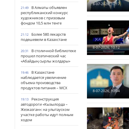
8-07-2026, 10:17
В Алматы объявлен
21:49
республиканский конкурс
художников с призовым
фондом 10,5 млн тенге
Более 580 лекарств
21:12
подешевели в Казахстане
8-07-2026, 10:12
В столичной библиотеке
20:31
прошел поэтический час
«Абайдың сырлы жолдары»
В Казахстане
19:46
наблюдается увеличение
объема производства
продуктов питания – МСХ
8-07-2026, 10:04
Реконструкция
19:13
автодороги «Кызылорда –
Жезказган»: на улытауском
участке работы идут полным
ходом