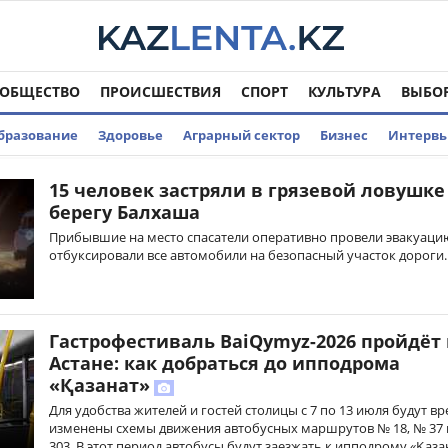
ОБЩЕСТВО
ПРОИСШЕСТВИЯ
СПОРТ
КУЛЬТУРА
ВЫБО
бразование
Здоровье
Аграрный сектор
Бизнес
Интерв
15 человек застряли в грязевой ловушке
берегу Балхаша
Прибывшие на место спасатели оперативно провели эвакуаци
отбуксировали все автомобили на безопасный участок дороги.
Гастрофестиваль BaiQymyz-2026 пройдёт 
Астане: как добраться до ипподрома
«Қазанат»
Для удобства жителей и гостей столицы с 7 по 13 июля будут в
изменены схемы движения автобусных маршрутов № 18, № 37
303. В этот период автобусы будут заезжать к ипподрому «Қаза