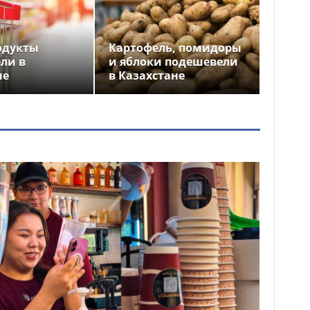
одукты
Картофель, помидоры
ли в
и яблоки подешевели
не
в Казахстане