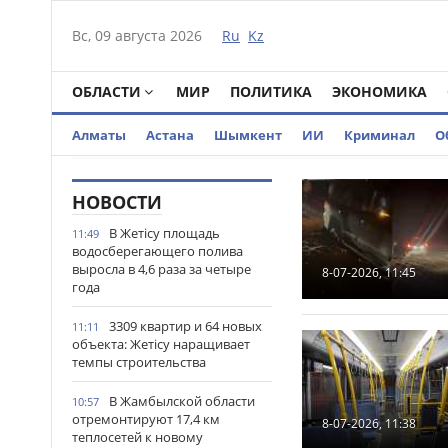
Вс, 09 августа 2026
Ru
Kz
ОБЛАСТИ
МИР
ПОЛИТИКА
ЭКОНОМИКА
Алматы
Астана
Шымкент
ИИ
Криминал
О
НОВОСТИ
В Жетісу площадь
11:49
водосберегающего полива
выросла в 4,6 раза за четыре
8-07-2026, 11:45
года
3309 квартир и 64 новых
11:11
объекта: Жетісу наращивает
темпы строительства
В Жамбылской области
10:57
отремонтируют 17,4 км
8-07-2026, 11:38
теплосетей к новому