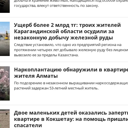
добыча и хранение животных, находящихся под особой охран
государства, влекут ответственность по закону.
Ущерб более 2 млрд тг: троих жителей
Карагандинской области осудили за
незаконную добычу железной руды
Следствие установило, что одно из предприятий региона на
протяжении четырех лет добывало железную руду без лицензи
вывозило ее за пределы Казахстана.
Наркоплантацию обнаружили в квартир
жителя Алматы
По подозрению в незаконном выращивании наркосодержащи
растений задержан 53-летний местный житель.
Двое маленьких детей оказались заперт
квартире в Кокшетау: на помощь пришл
спасатели