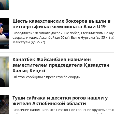
Шесть казахстанских боксеров вышли в
четвертьфинал чемпионата Азии U19
В поединках 1/8 финала досрочные победы техническим нока
одержали Адиль Асканбай (до 50 кг), Едиге Нургожа (до 55 кг) и
Максатулы (до 75 кг).
Канатбек Жайсанбаев назначен
заместителем председателя Қазақстан
Халық Кеңесі
Об этом сообщили в пресс-службе Акорды.
Туши сайгака и десятки рогов нашли у
жителя Актюбинской области
В полиции напомнили, что незаконное хранение оружия, а та