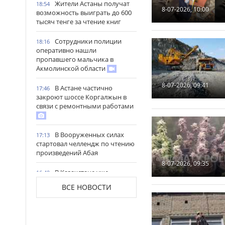
Жители Астаны получат
18:54
8-07-2026, 10:00
возможность выиграть до 600
тысяч тенге за чтение книг
Сотрудники полиции
18:16
оперативно нашли
пропавшего мальчика в
Акмолинской области
8-07-2026, 09:41
В Астане частично
17:46
закроют шоссе Коргалжын в
связи с ремонтными работами
В Вооруженных силах
17:13
стартовал челлендж по чтению
произведений Абая
8-07-2026, 09:35
В Казахстане уже
16:49
заготовлено почти 20 млн тонн
ВСЕ НОВОСТИ
кормов
В Северо-Казахстанской
16:18
области открыли мегаферму с