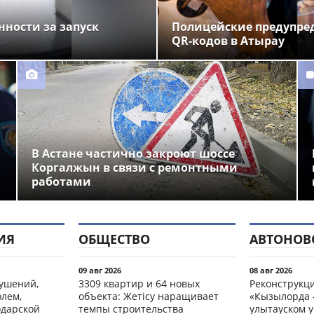
нности за запуск
Полицейские предупре
QR-кодов в Атырау
В Астане частично закроют шоссе
Коргалжын в связи с ремонтными
работами
ИЯ
ОБЩЕСТВО
АВТОНОВ
09 авг 2026
08 авг 2026
рушений,
3309 квартир и 64 новых
Реконструкц
олем,
объекта: Жетісу наращивает
«Кызылорда –
одарской
темпы строительства
улытауском 