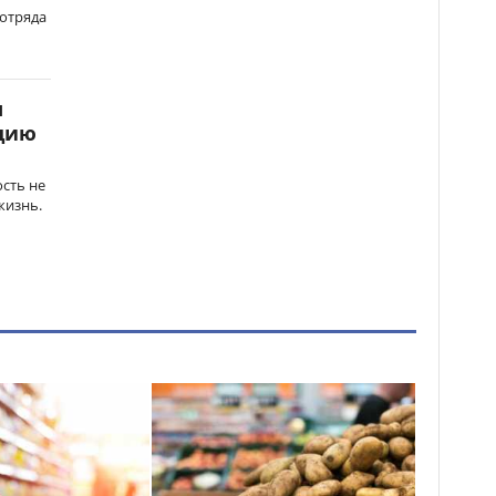
 отряда
ы
ацию
сть не
жизнь.