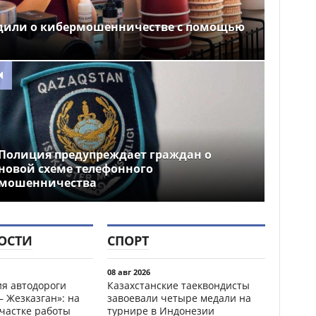
дили о кибермошенничестве с помощью
Полиция предупреждает граждан о
новой схеме телефонного
мошенничества
ОСТИ
СПОРТ
08 авг 2026
ия автодороги
Казахстанские таеквондисты
 Жезказган»: на
завоевали четыре медали на
участке работы
турнире в Индонезии