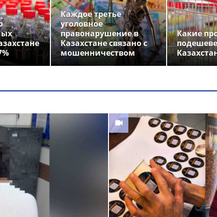
Каждое третье
о
уголовное
ных
правонарушение в
Какие пр
азахстане
Казахстане связано с
подешеве
7%
мошенничеством
Казахста