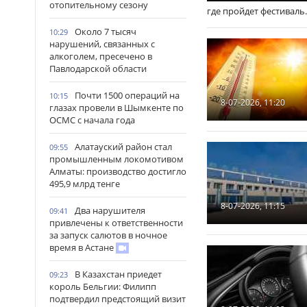
отопительному сезону
где пройдет фестиваль.
Около 7 тысяч
10:29
нарушений, связанных с
алкоголем, пресечено в
Павлодарской области
Почти 1500 операций на
10:15
8-07-2026, 11:20
глазах провели в Шымкенте по
ОСМС с начала года
Алатауский район стал
09:55
промышленным локомотивом
Алматы: производство достигло
495,9 млрд тенге
8-07-2026, 11:15
Два нарушителя
09:41
привлечены к ответственности
за запуск салютов в ночное
время в Астане
В Казахстан приедет
09:23
король Бельгии: Филипп
подтвердил предстоящий визит