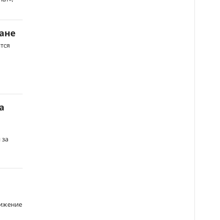
тане
тся
а
 за
нижение
.